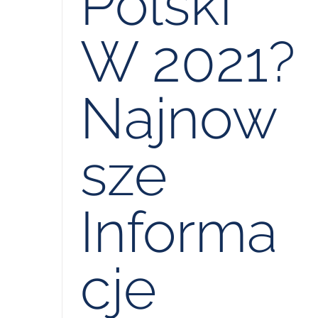
Polski
W 2021?
Najnow
sze
Informa
cje