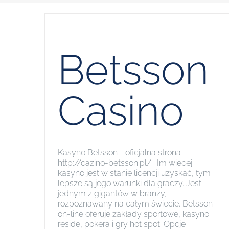
Betsson
Casino
Kasyno Betsson - oficjalna strona
http://cazino-betsson.pl/ . Im więcej
kasyno jest w stanie licencji uzyskać, tym
lepsze są jego warunki dla graczy. Jest
jednym z gigantów w branży,
rozpoznawany na całym świecie. Betsson
on-line oferuje zakłady sportowe, kasyno
reside, pokera i gry hot spot. Opcje