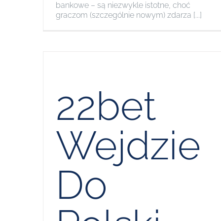
bankowe – są niezwykle istotne, choć
graczom (szczególnie nowym) zdarza [...]
22bet
Wejdzie
Do