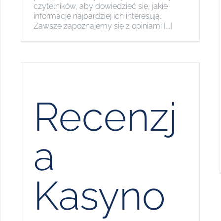
czytelników, aby dowiedzieć się, jakie
informacje najbardziej ich interesują.
Zawsze zapoznajemy się z opiniami [...]
Recenzj
a
Kasyno