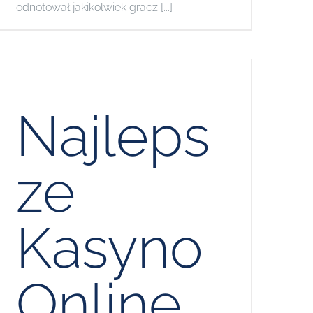
odnotował jakikolwiek gracz [...]
Najleps
ze
Kasyno
Online