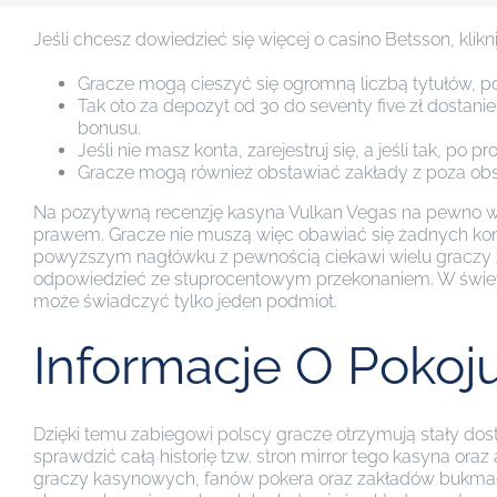
Jeśli chcesz dowiedzieć się więcej o casino Betsson, klikni
Gracze mogą cieszyć się ogromną liczbą tytułów, po
Tak oto za depozyt od 30 do seventy five zł dostanie
bonusu.
Jeśli nie masz konta, zarejestruj się, a jeśli tak, po
Gracze mogą również obstawiać zakłady z poza obszar
Na pozytywną recenzję kasyna Vulkan Vegas na pewno wpł
prawem. Gracze nie muszą więc obawiać się żadnych ko
powyższym nagłówku z pewnością ciekawi wielu graczy zas
odpowiedzieć ze stuprocentowym przekonaniem. W świetl
może świadczyć tylko jeden podmiot.
Informacje O Pokoj
Dzięki temu zabiegowi polscy gracze otrzymują stały dos
sprawdzić całą historię tzw. stron mirror tego kasyna oraz
graczy kasynowych, fanów pokera oraz zakładów bukmache