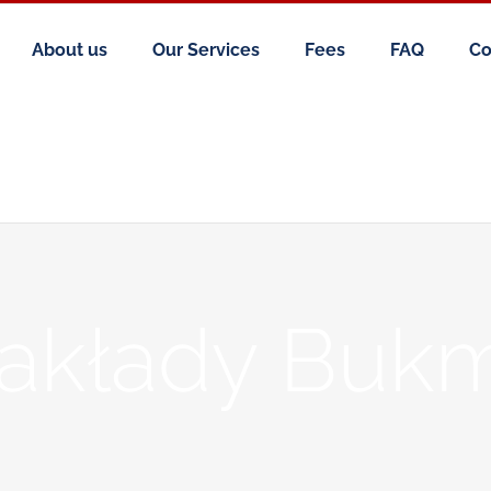
About us
Our Services
Fees
FAQ
Co
akłady Buk