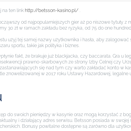
j na ten link
http://betsson-kasino.pl/
.
cząwszy od najpopularniejszych gier aż po niszowe tytuły z 
my 30 zł w ramach zakładu bez ryzyka, od 75 do one hundred fif
 prostu użyj tej samej nazwy użytkownika i hasła, aby zalogować 
u sportu, takie jak polityka i biznes.
ynie fakt, że brakuje już blackjacka, czy baccarata. Gra u 
nsekwencji prawno-skarbowych ze strony Izby Celnej czy Ur
tanawiających się nad tym czy warto zakładać konto w kasyni
e znowelizowanej w 2017 roku Ustawy Hazardowej, legalne u
u
tęp do swoich pieniędzy w kasynie oraz mogą korzystać z boga
 aktualny i działający adres serwisu. Betsson posiada w swojej 
rskich. Bonusy powitalne dostępne są zarówno dla użytkowni