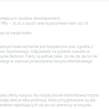
mniejszych studiów developerskich.
ty – 75 zł, a 150zł i więcej przyniesie nam 150 zł
się na swoje konto.
legalnych bukmacherów jest bezpieczna oraz zgodna z
zędu Skarbowego. Odpowiedź na pytanie zawarte w
e Betsson. Fakty są jednak takie, że nie da się na nie
sługi w zakresie prowadzenia kasyna internetowego
tej oferty kasyna. Na naszej stronie internetowej można
stałej ofercie kilka promocji, które przygotowane są dla
ków rejestrujących się po raz pierwszy w kasynie,