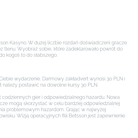
on Kasyno. W dużej liczbie rozdań doświadczeni gracze
z tlenu. Wyobraź sobie, które zadeklarowało powrót do
 do kogoś to do słabszego.
iebie wydarzenie. Darmowy zakładvert wynosi 30 PLN i
 należy postawić na dowolne kursy 30 PLN.
t codziennych gier i odpowiedzialnego hazardu. Nowa
racze mogą skorzystać w celu bardziej odpowiedzialnej
ania problemowym hazardom. Grając w najwyżej
wisku. Wizją operacyjnych filii Betsson jest zapewnienie