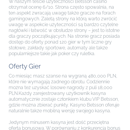
W naszym teście użyteczności Betsson casino
otrzymał ocenę 6/10. Strona często spowalnia, na
ten aspekt zwracają uwagę także gracze na forach
gamingowych. Zaletą strony na którą warto zwrócić
uwagę w aspekcie użyteczności są bardzo czytelne
nagłówki i łatwość w obsłudze strony – jest to istotne
dla graczy początkujących. Na stronie gracz posiada
dostęp do oferty ponad 120 gier w tym liczne gry
stołowe, zakłady sportowe, automaty ale także
popularniejsze takie jak poker czy ruletka.
Oferty Gier
Co miesiąc masz szanse na wygraną 480,000 PLN,
które nie wymagają żadnego obrotu. Codziennie
można też uzyskać losowe nagrody z puli 18,000
PLN.Każdy zarejestrowany użytkownik kasyna
automatycznie zostaje członkiem klubu VIP Betsson,
gdzie można zbierać punkty. Kasyno Betsson oferuje
naturalnie także mobilną wersję swojego kasyna.
Jedynym minusem kasyna jest dość przeciętna
oferta bonusowa. W porównaniu z konkurencją bonus