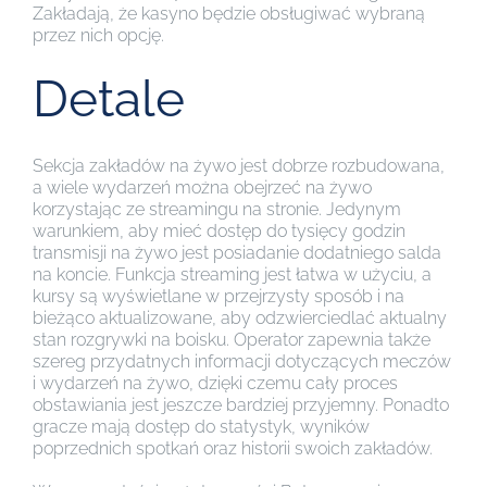
Zakładają, że kasyno będzie obsługiwać wybraną
przez nich opcję.
Detale
Sekcja zakładów na żywo jest dobrze rozbudowana,
a wiele wydarzeń można obejrzeć na żywo
korzystając ze streamingu na stronie. Jedynym
warunkiem, aby mieć dostęp do tysięcy godzin
transmisji na żywo jest posiadanie dodatniego salda
na koncie. Funkcja streaming jest łatwa w użyciu, a
kursy są wyświetlane w przejrzysty sposób i na
bieżąco aktualizowane, aby odzwierciedlać aktualny
stan rozgrywki na boisku. Operator zapewnia także
szereg przydatnych informacji dotyczących meczów
i wydarzeń na żywo, dzięki czemu cały proces
obstawiania jest jeszcze bardziej przyjemny. Ponadto
gracze mają dostęp do statystyk, wyników
poprzednich spotkań oraz historii swoich zakładów.