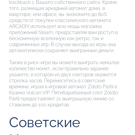
trackback с Вашего собственного сайта. Кроме
того, размещая аркадный автомат дома, в
квартире, или офисе, вы экономите до 80%
средств от покупки классического автомата.
ARCADIY использует всю мощь магазина
приложений Steam, предоставляя вам доступ в
бесконечную вселенную как ретро, так и
современных игр. В случае выхода из игры она
автоматически сохраняет выигранные деньги.
Также в риск-игре вы можете выиграть немалое
количество монет, если правильно заранее
укажете, в котором из двух секторов окажется
стрелка часов. Перенеситесь в советские
времена, играя в игровой автомат Zoloto Partii в
Казино Vulcan VIP. Пятибарабанный слот Zoloto
Partii предоставляет 21 выигрышную линию со
ставками до 100 кредитов.
Советские