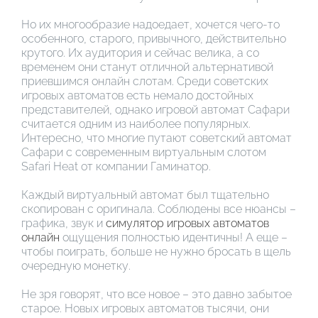
Но их многообразие надоедает, хочется чего-то
особенного, старого, привычного, действительно
крутого. Их аудитория и сейчас велика, а со
временем они станут отличной альтернативой
приевшимся онлайн слотам. Среди советских
игровых автоматов есть немало достойных
представителей, однако игровой автомат Сафари
считается одним из наиболее популярных.
Интересно, что многие путают советский автомат
Сафари с современным виртуальным слотом
Safari Heat от компании Гаминатор.
Каждый виртуальный автомат был тщательно
скопирован с оригинала. Соблюдены все нюансы –
графика, звук и
симулятор игровых автоматов
онлайн
ощущения полностью идентичны! А еще –
чтобы поиграть, больше не нужно бросать в щель
очередную монетку.
Не зря говорят, что все новое – это давно забытое
старое. Новых игровых автоматов тысячи, они