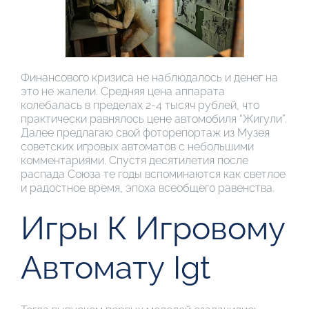
Финансового кризиса не наблюдалось и денег на
это не жалели. Средняя цена аппарата
колебалась в пределах 2-4 тысяч рублей, что
практически равнялось цене автомобиля “Жигули”.
Далее предлагаю свой фоторепортаж из Музея
советских игровых автоматов с небольшими
комментариями. Спустя десятилетия после
распада Союза те годы вспоминаются как светлое
и радостное время, эпоха всеобщего равенства.
Игры К Игровому
Автомату Igt