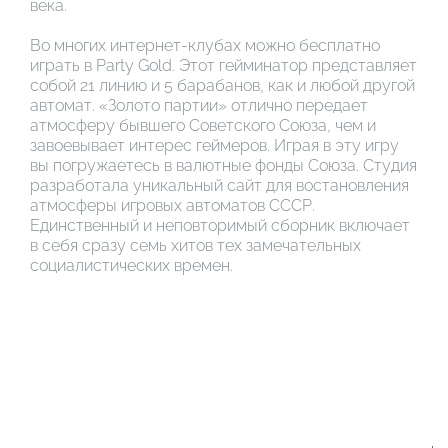
века.
Во многих интернет-клубах можно бесплатно
играть в Party Gold. Этот гейминатор представляет
собой 21 линию и 5 барабанов, как и любой другой
автомат. «Золото партии» отлично передает
атмосферу бывшего Советского Союза, чем и
завоевывает интерес геймеров. Играя в эту игру
вы погружаетесь в валютные фонды Союза. Студия
разработала уникальный сайт для востановления
атмосферы игровых автоматов СССР.
Единственный и неповторимый сборник включает
в себя сразу семь хитов тех замечательных
социалистических времен.