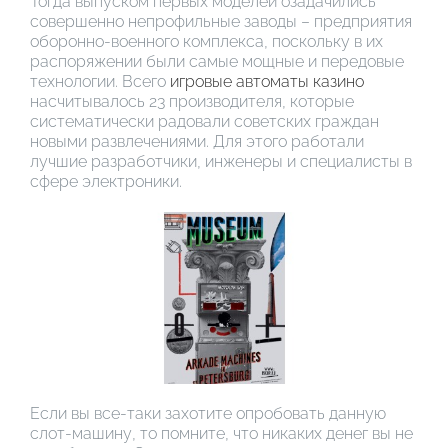
Тогда выпуском первых моделей озадачились
совершенно непрофильные заводы – предприятия
оборонно-военного комплекса, поскольку в их
распоряжении были самые мощные и передовые
технологии. Всего
игровые автоматы казино
насчитывалось 23 производителя, которые
систематически радовали советских граждан
новыми развлечениями. Для этого работали
лучшие разработчики, инженеры и специалисты в
сфере электроники.
Если вы все-таки захотите опробовать данную
слот-машину, то помните, что никаких денег вы не