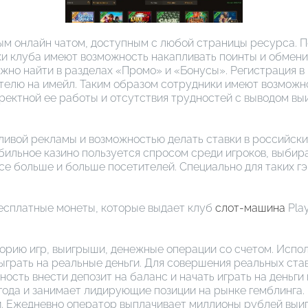
ным онлайн чатом, доступным с любой страницы ресурса. П
и клуба имеют возможность накапливать поинты и обмени
можно найти в разделах «Промо» и «Бонусы». Регистрация 
ателю на имейл. Таким образом сотрудники имеют возможн
орректной ее работы и отсутствия трудностей с выводом в
ливой рекламы и возможностью делать ставки в российск
бильное казино пользуется спросом среди игроков, выби
все больше и больше посетителей. Специально для таких 
бесплатные монеты, которые выдает клуб
слот-машина
Pla
орию игр, выигрыши, денежные операции со счетом. Испол
ыграть на реальные деньги. Для совершения реальных став
ность внести депозит на баланс и начать играть на деньги
2 года и занимает лидирующие позиции на рынке гемблинга
. Ежедневно оператор выплачивает миллионы рублей выиг