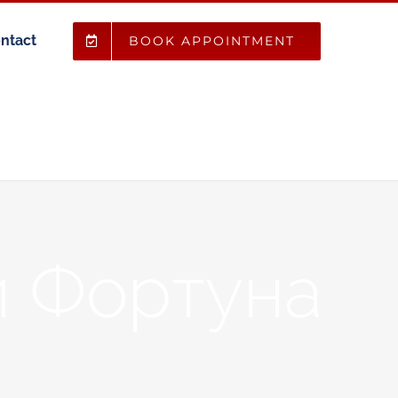
ntact
BOOK APPOINTMENT
й Фортуна