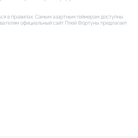
ться в правилах. Самым азартным геймерам доступны
зователям официальный сайт Плей Фортуны предлагает