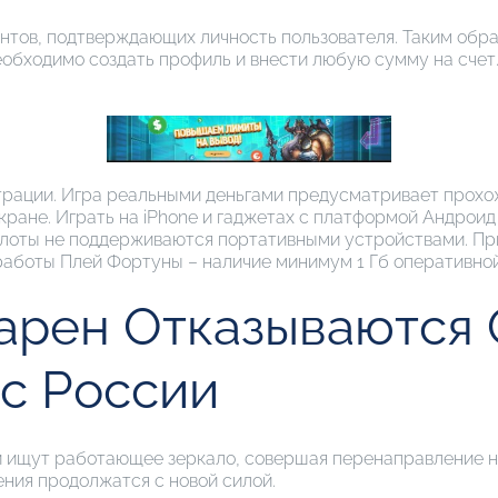
нтов, подтверждающих личность пользователя. Таким обр
еобходимо создать профиль и внести любую сумму на счет
трации. Игра реальными деньгами предусматривает прохо
ране. Играть на iPhone и гаджетах с платформой Андрои
h слоты не поддерживаются портативными устройствами. П
работы Плей Фортуны – наличие минимум 1 Гб оперативной
арен Отказываются 
с России
 ищут работающее зеркало, совершая перенаправление на
ния продолжатся с новой силой.