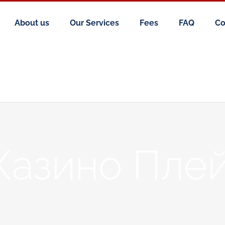
About us
Our Services
Fees
FAQ
Co
Казино Пле