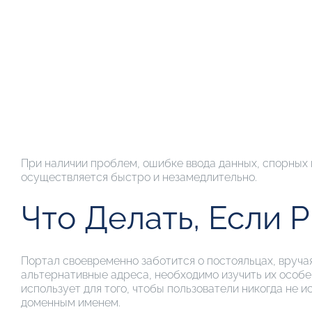
При наличии проблем, ошибке ввода данных, спорных 
осуществляется быстро и незамедлительно.
Что Делать, Если P
Портал своевременно заботится о постояльцах, вруча
альтернативные адреса, необходимо изучить их особен
использует для того, чтобы пользователи никогда не
доменным именем.