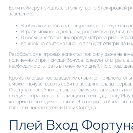
Если геймеру пришлось столкнуться с блокировкой рес
заведение.
Чтобы активировать поощрение, потребуется вв
Играть можно на доллары, российские рубли, тенг
В большинстве из них предусмотрена риск-игра 
Кэшбек на сайте казино не требует отыгрыша и 
Разобраться в игровых аспектах под силу даже начин
полученного при помощи бонуса, следует отыграть в 4
необходимо отыграть в течение 30 дней. Но с повыше
Кроме того, данное заведение славится привлекатель
сможет почувствовать себя на вершине славы, сорвав 
Фортуна способно не только помочь организовать при
следует обратиться за помощью в техподдержку Play F
которые необходимо решить. Это входит в обязанност
вопросы пользователей Плей Фортуна.
Плей Вход Фортун