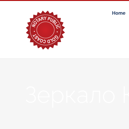
Skip
to
Home
content
Зеркало 