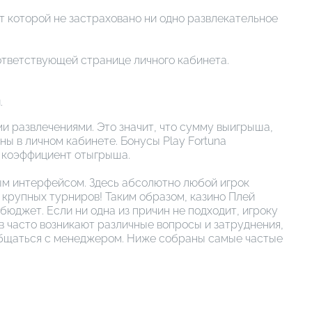
т которой не застраховано ни одно развлекательное
ответствующей странице личного кабинета.
.
и развлечениями. Это значит, что сумму выигрыша,
ны в личном кабинете. Бонусы Play Fortuna
й коэффициент отыгрыша.
ым интерфейсом. Здесь абсолютно любой игрок
 крупных турниров! Таким образом, казино Плей
юджет. Если ни одна из причин не подходит, игроку
в часто возникают различные вопросы и затруднения,
т общаться с менеджером. Ниже собраны самые частые