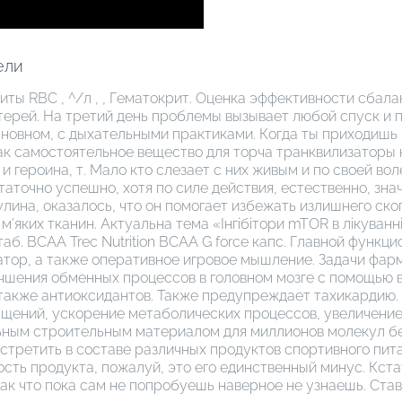
ели
циты RBC , ^/л , , Гематокрит. Оценка эффективности сба
ерей. На третий день проблемы вызывает любой спуск и п
основном, с дыхательными практиками. Когда ты приходишь 
к самостоятельное вещество для торча транквилизаторы 
и героина, т. Мало кто слезает с них живым и по своей во
аточно успешно, хотя по силе действия, естественно, зн
лина, оказалось, что он помогает избежать излишнего ск
м’яких тканин. Актуальна тема «Інгібітори mTOR в лікуван
 таб. BCAA Trec Nutrition BCAA G force капс. Главной фун
тор, а также оперативное игровое мышление. Задачи фар
учшения обменных процессов в головном мозге с помощью 
 также антиоксидантов. Также предупреждает тахикардию
ащений, ускорение метаболических процессов, увеличение
ьным строительным материалом для миллионов молекул бе
третить в составе различных продуктов спортивного пита
сть продукта, пожалуй, это его единственный минус. Кста
так что пока сам не попробуешь наверное не узнаешь. Став