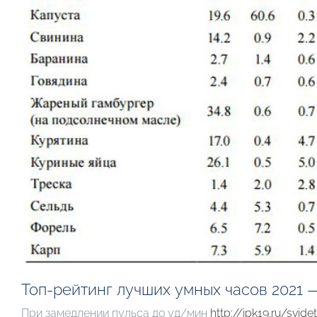
Топ-рейтинг лучших умных часов 2021 
При замедлении пульса до уд/мин
http://ipk19.ru/svid