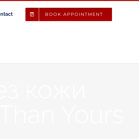
ntact
BOOK APPOINTMENT
ез кожи
 Than Yours