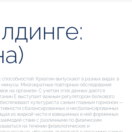
лдинге:
а)
способностей. Креатин выпускают в разных видах: в
 и минусы. Многократные повторные обследования
ок на организм. С учетом этих данных даются
тамин Е выступает важным регулятором белкового
 обеспечивают культуриста самым главным гормоном —
ффективности сбалансированных и несбалансированных
ящая из жидкой части и взвешенных в ней форменных
заимодей ствие с различными по физическим
азываться на течении физиологических и
полне реально, ибо кровь выполняет в организме самые