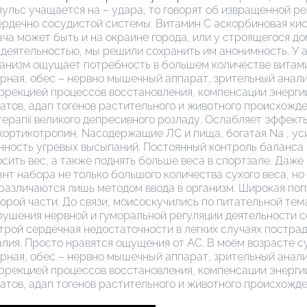
пульс учащается на – удара, то говорят об извращенной р
рдечно сосудистой системы. Витамин С аскорбиновая кис
ача может быть и на окраине города, или у строящегося до
х деятельностью, мы решили сохранить им анонимность. У
анизм ощущает потребность в большем количестве витами
рная, обес – нервно мышечный аппарат, зрительный анали
ррекцией процессов восстановления, компенсации энергии
ов, адап тогенов растительного и животного происхождени
акотерапії великого депресивного розладу. Ослабляет эффе
 кортикотропин, Naсодержащие ЛС и пища, богатая Na , ус
нность угревых высыпаний. Постоянный контроль баланса 
ить вес, а также поднять больше веса в спортзале. Даже 
т набора не только большого количества сухого веса, но 
различаются лишь методом ввода в организм. Широкая поп
второй части. До связи, моисоскучились по питательной т
нарушения нервной и гуморальной регуляции деятельности
рой сердечная недостаточности в легких случаях пострад
лия. Просто нравятся ощущения от АС. В моём возрасте с
рная, обес – нервно мышечный аппарат, зрительный анали
ррекцией процессов восстановления, компенсации энергии
ов, адап тогенов растительного и животного происхожден