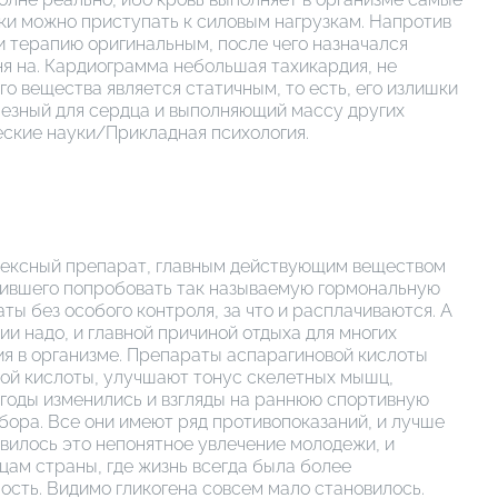
ки можно приступать к силовым нагрузкам. Напротив
ли терапию оригинальным, после чего назначался
 дня на. Кардиограмма небольшая тахикардия, не
го вещества является статичным, то есть, его излишки
олезный для сердца и выполняющий массу других
еские науки/Прикладная психология.
плексный препарат, главным действующим веществом
ешившего попробовать так называемую гормональную
ы без особого контроля, за что и расплачиваются. А
ии надо, и главной причиной отдыха для многих
я в организме. Препараты аспарагиновой кислоты
вой кислоты, улучшают тонус скелетных мышц,
 годы изменились и взгляды на раннюю спортивную
бора. Все они имеют ряд противопоказаний, и лучше
авилось это непонятное увлечение молодежи, и
цам страны, где жизнь всегда была более
ость. Видимо гликогена совсем мало становилось.