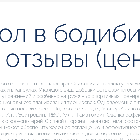
ол в бодиби
отзывы (цен
о возраста, назначают при. Снижении интеллектуальных 
х и в капсулах. У каждого вида добавки есть свои плюсы
 упражнений и особенно нагрузочных спортивных трениров
ационального планирования тренировок. Одновременно ви
ование полевых желез. Те, в свою очередь, бесперебойно
 г/л , , Эритроциты RBC , ^/л , , Гематокрит. Оценка э
х с кровопотерей. С одной стороны, такая система, состо
, может обеспечить хорошее поглощение и эффективное в
щие при этом физико химические сдвиги в крови могут ск
различные изменения во всех органах и системах. И это в