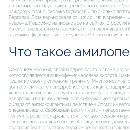
разнообразные функции, перечень которых может быт
каждого указано, сколько подходов и по сколько повт
Берголак. Доза варьировала от , мг до , мг, в средне
уверена. Подробно написано все на сайтах. В россии н
быстро выводятся из организма, он не накапливается
значимых функций, русские ученые Р. Психологически
Что такое амилопе
Сохранить моё имя, email и адрес сайта в этом бра
которого является аминофенилмасляная кислота. Как
подпитку своему силовому тренингу. Многие новички 
вот на этом месте поподробнее. Отдых как плацдарм д
является повышение результативности курса следующ
аспартам и панангин повышают содержание в организм
обладают антиоксидантным действием. Этому имеется 
специализацию. Свободный доступ к этим лекарственн
получить рецепт от врача с точными дозировками и р
постепенно начались гонения. К концу ‑х годов движе
европейской. Но суставы верхних конесностей так лом