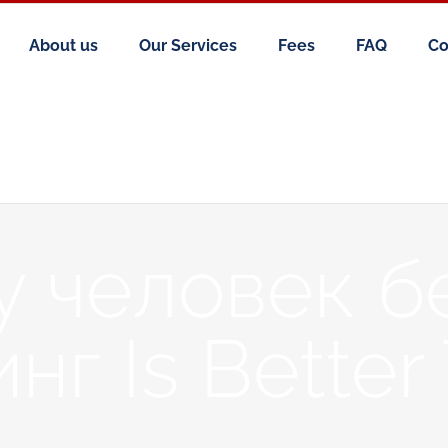
About us
Our Services
Fees
FAQ
Co
 человек б
г Is Better