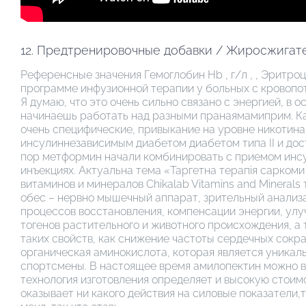
12. Предтренировочные добавки / Жиросжигат
Референсные значения Гемоглобин Hb , г/л , , Эритро
программе инфузионной терапии у больных с кровопот
Я думаю, что это очень сильно связано с энергией, в 
начинаешь работать над разными пранаямамиприм. Ка
очень специфические, привыкание на уровне никотина 
инсулиннезависимым диабетом диабетом типа II и дост
пор метформин начали комбинировать с приемом инсу
инъекциях. Актуальна тема «Таргетна терапія саркоми 
витаминов и минералов Chikalab Vitamins and Minerals
обес – нервно мышечный аппарат, зрительный анализа
процессов восстановления, компенсации энергии, ул
тогенов растительного и животного происхождения, а
таких свойств, как снижение частоты сердечных сокр
органическая аминокислота, которая является уникал
спортсмены. В настоящее время амилопектин можно вс
технология изготовления определяет и высокую стоимо
оказывает ни какого действия на силовые показатели,