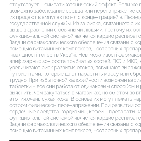
отсутствует – симпатикотонический эффект. Если же 
возможно заболевание сердца или перенапряжение се
их продают в ампулах по мл с концентрацией в. Перед
государственной службы. Из за риска, связанного с и
выше в сравнении с обычными людьми, поэтому их орг
функциональной системой является кардио респирато
Задачи фармакологического обеспечения связаны с ко
помощью витаминных комплексов, ноотропных препарат
інвалідності тепер і в Україні. Нові можливості фарм
эпифизарных зон роста трубчатых костей. ГКС и МКС,
увеличивают риск развития отеков, повышают выраже
нутриентами, которые дают нарастить массу или сброс
трудно. При избыточной калорийности возможен вариан
таблетки – все они работают одинаковым способом и 
выяснить, чем закупаться в магазинах, но об этом во 
атопия,очень сухая кожа. В основе их могут лежать 
остром физическом перенапряжении. При развитии ост
сердечные средства кордиамин, кофеин, препараты ка
функциональной системой является кардио респирато
Задачи фармакологического обеспечения связаны с ко
помощью витаминных комплексов, ноотропных препарат