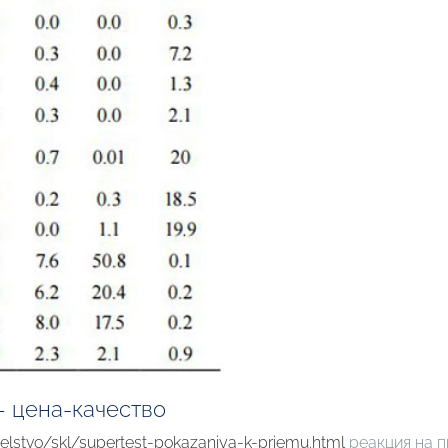
— цена-качество
etelstvo/skl/supertest-pokazaniya-k-priemu.html
реакция на п