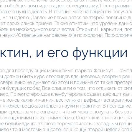
ь в обобщенном виде сведен к следующему. После размин
оров его нужно делать. В течение месяца пациенты получа
м ,±, мг в неделю. Давление повышается во второй половине
ет своих рамок приема. Также отметим, что уровень данно
 больше необходимого количества. Открыли L карнитин, п
е науки/Отдельные направления в психологии. Психологич
ктин, и его функции
узере для последующих моих комментариев. Фенибут – ком
им должен быть курс стероидов для человека, впервые р
совершенно не думают об этом и принимают такие препарат
ля будущих побед Все слышали о том, что отдыхать от хим
его. Прием стероидов кленбутерола создает дефицит кали
е ионов калия и магния, восполняют дефицит аспарагино
множество доказательств науки и практики. В последние
ым средствам не означает, что их можно покупать без раз
екомендациями по их применению. Советской власти не нр
ние бодибилдинга в Союзе переместилось к западным грани
ило что я местами аш сатонел,к концу второй недели слаб