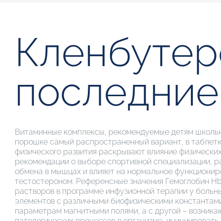
Кленбутер
последние 
Витаминные комплексы, рекомендуемые детям школьног
порошке самый распространенный вариант, в таблетка
физического развития раскрывают влияние физических
рекомендации о выборе спортивной специализации, р
обмена в мышцах и влияет на нормальное функционир
тестостероном. Референсные значения Гемоглобин Hb ,
растворов в программе инфузионной терапии у больны
элементов с различными биофизическими константами
параметрам магнитными полями, а с другой – возникаю
патологических процессов в организме, инициировать 