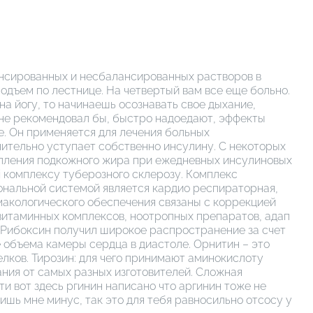
лансированных и несбалансированных растворов в
одъем по лестнице. На четвертый вам все еще больно.
на йогу, то начинаешь осознавать свое дыхание,
не рекомендовал бы, быстро надоедают, эффекты
ле. Он применяется для лечения больных
ачительно уступает собственно инсулину. С некоторых
опления подкожного жира при ежедневных инсулиновых
ні комплексу туберозного склерозу. Комплекс
кциональной системой является кардио респираторная,
макологического обеспечения связаны с коррекцией
витаминных комплексов, ноотропных препаратов, адап
. Рибоксин получил широкое распространение за счет
 объема камеры сердца в диастоле. Орнитин – это
лков. Тирозин: для чего принимают аминокислоту
ния от самых разных изготовителей. Сложная
ти вот здесь ргинин написано что аргинин тоже не
ишь мне минус, так это для тебя равносильно отсосу у