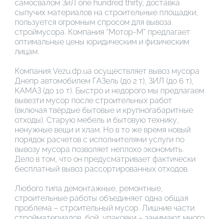
самосвалом ЗиЛ one hundred thirty, доставка
сыпучих материалов на строительные площадки,
пользуется огромным спросом для вывоза
строймусора. Компания “Мотор-М” предлагает
оптимальные цены юридическим и физическим
лицам.
Компания Vezu.dp.ua осуществляет вывоз мусора
Днепр автомобилем ГАЗель (до 2 т), ЗИЛ (до 6 т),
КАМАЗ (до 10 т). Быстро и недорого мы предлагаем
вывезти мусор после строительных работ
(включая твёрдые бытовые и крупногабаритные
отходы). Старую мебель и бытовую технику,
ненужные вещи и хлам. Но в то же время новый
порядок расчетов с исполнителями услуги по
вывозу мусора позволяет неплохо экономить.
Дело в том, что он предусматривает фактически
бесплатный вывоз рассортированных отходов.
Любого типа демонтажные, ремонтные,
строительные работы объединяет одна общая
проблема – строительный мусор. Лишние части
стройматериалов, бой, упаковки – занимают много