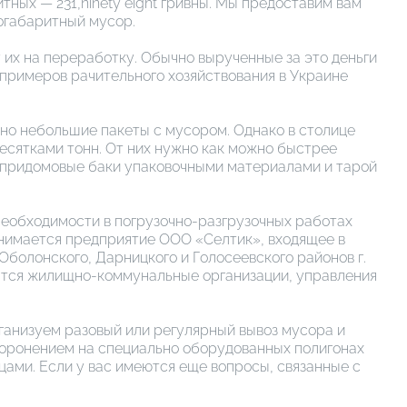
итных — 231,ninety eight гривны. Мы предоставим вам
ногабаритный мусор.
 их на переработку. Обычно вырученные за это деньги
 примеров рачительного хозяйствования в Украине
ьно небольшие пакеты с мусором. Однако в столице
есятками тонн. От них нужно как можно быстрее
ь придомовые баки упаковочными материалами и тарой
необходимости в погрузочно-разгрузочных работах
занимается предприятие ООО «Селтик», входящее в
болонского, Дарницкого и Голосеевского районов г.
сятся жилищно-коммунальные организации, управления
рганизуем разовый или регулярный вывоз мусора и
ахоронением на специально оборудованных полигонах
ами. Если у вас имеются еще вопросы, связанные с