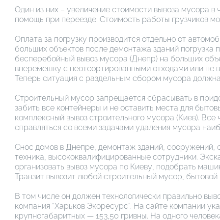
Один из них – увеличение стоимости вывоза мусора в 
помощь при переезде. Стоимость работы грузчиков може
Оплата за погрузку производится отдельно от автомоб
больших объектов после демонтажа зданий погрузка п
бесперебойный вывоз мусора (Днепр) на больших объе
вперемешку с неотсортированными отходами или не выв
Теперь ситуация с раздельным сбором мусора должна
Строительный мусор запрещается сбрасывать в придом
забить все контейнеры и не оставить места для бытов
комплексный вывоз строительного мусора (Киев). Вс
справляться со всеми задачами удаления мусора наи
Снос домов в Днепре, демонтаж зданий, сооружений, 
техника, высококвалифицированные сотрудники. Экск
организовать вывоз мусора по Киеву, подобрать маши
Транзит вывозит любой строительный мусор, бытовой
В том числе он должен технологически правильно выв
компания “Харьков Экоресурс”. На сайте компании ука
крупногабаритных — 153,50 гривны. На одного человек