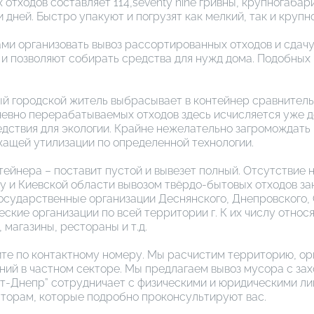
 отходов составляет 114,seventy nine гривны, крупногабар
и дней. Быстро упакуют и погрузят как мелкий, так и круп
ами организовать вывоз рассортированных отходов и сдачу
 и позволяют собирать средства для нужд дома. Подобных
дый городской житель выбрасывает в контейнер сравнител
евно перерабатываемых отходов здесь исчисляется уже д
едствия для экологии. Крайне нежелательно загромождат
жащей утилизации по определенной технологии.
ейнера – поставит пустой и вывезет полный. Отсутствие 
еву и Киевской области вывозом твёрдо-бытовых отходов 
ударственные организации Деснянского, Днепровского, О
ские организации по всей территории г. К их числу отно
 магазины, рестораны и т.д.
ните по контактному номеру. Мы расчистим территорию, о
ний в частном секторе. Мы предлагаем вывоз мусора с з
-Днепр” сотрудничает с физическими и юридическими лиц
аторам, которые подробно проконсультируют вас.