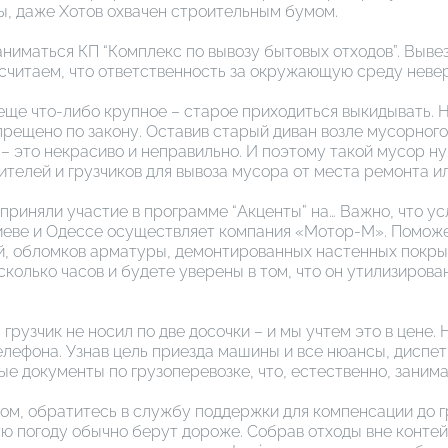
ы, даже Хотов охвачен строительным бумом.
аниматься КП “Комплекс по вывозу бытовых отходов”. Выв
 считаем, что ответственность за окружающую среду неве
 еще что-либо крупное – старое приходиться выкидывать. 
апрещено по закону. Оставив старый диван возле мусорног
 – это некрасиво и неправильно. И поэтому такой мусор н
телей и грузчиков для вывоза мусора от места ремонта и
иняли участие в программе “Акценты” на… Важно, что усл
Киеве и Одессе осуществляет компания «Мотор-М». Помож
, обломков арматуры, демонтированных настенных покры
есколько часов и будете уверены в том, что он утилизиров
грузчик не носил по две досочки – и мы учтем это в цене.
телефона. Узнав цель приезда машины и все нюансы, дисп
е документы по грузоперевозке, что, естественно, занима
ом, обратитесь в службу поддержки для компенсации до г
ую погоду обычно берут дороже. Собрав отходы вне контей