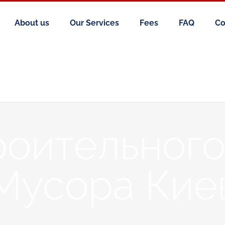
About us
Our Services
Fees
FAQ
Co
роительного
Мусора Кие