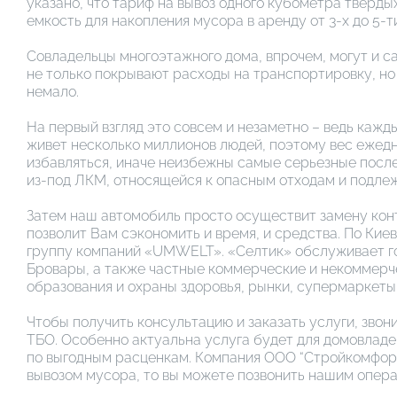
указано, что тариф на вывоз одного кубометра твердых
емкость для накопления мусора в аренду от 3-х до 5-т
Совладельцы многоэтажного дома, впрочем, могут и с
не только покрывают расходы на транспортировку, но
немало.
На первый взгляд это совсем и незаметно – ведь каж
живет несколько миллионов людей, поэтому вес ежедн
избавляться, иначе неизбежны самые серьезные посл
из-под ЛКМ, относящейся к опасным отходам и подле
Затем наш автомобиль просто осуществит замену конт
позволит Вам сэкономить и время, и средства. По Ки
группу компаний «UMWELT». «Селтик» обслуживает гос
Бровары, а также частные коммерческие и некоммерче
образования и охраны здоровья, рынки, супермаркеты,
Чтобы получить консультацию и заказать услуги, зво
ТБО. Особенно актуальна услуга будет для домовладе
по выгодным расценкам. Компания ООО “Стройкомфорт
вывозом мусора, то вы можете позвонить нашим опер