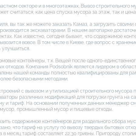
частном секторе и в многоэтажках. Вывоз строительного му
т считаться, как цена спуска мусора за этаж, так и цена з
иля, вы так же можете заказать Камаз, а загрузить своими
роизводится экскаваторами. В нашем автопарке достаточн
ктах. Как известно, сегодня бывает, что содержимое конт
озится вовсе. В том числе в Киеве, где вопрос с хранени
 улучшиться.
овые контейнеры, т.к. Вещей после одного-единственного
ых отходов. Компания Podsobnik является лидером в облас
е члены нашей команды полностью квалифицированы для ра
более безопасными методами.
строений с вывозом и утилизацией строительного мусора п
аваторы различных модификаций для погрузки грунта на с
ну и тариф. На основании полученных данных менеджер см
 мусор, промышленный мусор и пищевые отходы.
озить содержимое контейнеров для раздельного сбора му
зано, что тариф на услугу по вывозу твердых бытовых отхо
а в месяц тариф составляет 22,30 гривны. Пригороду стол