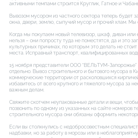
активными темпами строится Круглик, Гатное и Чабан
Вывозом мусором из частного сектора теперь будет з
окна, двери, землю, сыпучий мусор и прочий хлам. Мы
Когда мы покупаем новый телевизор, шкаф, диван или
нельзя – они попросту туда не поместятся, да и это з
культурных причинах, по которым это делать не стоит
места. Исправный транспорт, квалифицированных води
15 ноября представители ООО “ВЕЛЬТУМ-Запорожье” пр
отдельно. Вывоз строительного и бытового мусора в 
коммерческие территории от расколовшихся кирпичей
избавитесь от всего крупного и тяжелого мусора за н
важным делам.
Свяжите скотчем неупакованные детали и вещи, чтобы 
позвонить по одному из указанных на сайте номеров 
строительного мусора они обязаны оформить некоторы
Если вы столкнулись с недобросовестным специалист
надбавки, но за работу в морозы или в неблагоприятн