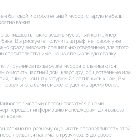
езем бытовой и строительный мусор, старую мебель,
роятно важна.
Но выкидывать такие вещи в мусорный контейнер
о бака, Вы рискуете получить штраф, не говоря уже
ужно сразу вывозить специально отведенные для этого
ли строительства именно на специальную свалку.
уги грузчиков по загрузке мусора оплачиваются
ем очистить частный дом, квартиру, общественные или
тий, счищенной штукатурки. Обратившись к нам, Вы
ан правильно, а сами сможете уделять время более
 Наиболее быстрый способ связаться с нами –
етчер передает информацию менеджерам. Для вывоза
ет время.
рн. Можно по-разному оценивать справедливость этой
нера придется нанимать грузчиков. В договоре