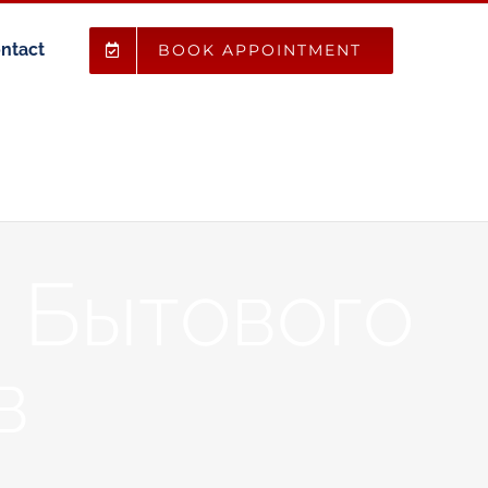
ntact
BOOK APPOINTMENT
 Бытового
в