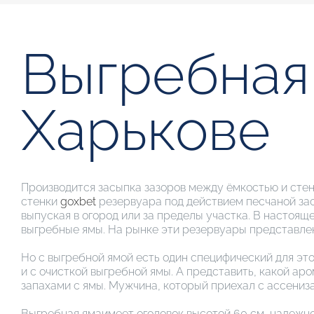
Выгребная
Харькове
Производится засыпка зазоров между ёмкостью и стенк
стенки
goxbet
резервуара под действием песчаной зас
выпуская в огород или за пределы участка. В настоя
выгребные ямы. На рынке эти резервуары представлен
Но с выгребной ямой есть один специфический для этог
и с очисткой выгребной ямы. А представить, какой ар
запахами с ямы. Мужчина, который приехал с ассениза
Выгребная ямаимеет оголовок высотой 60 см, надежн