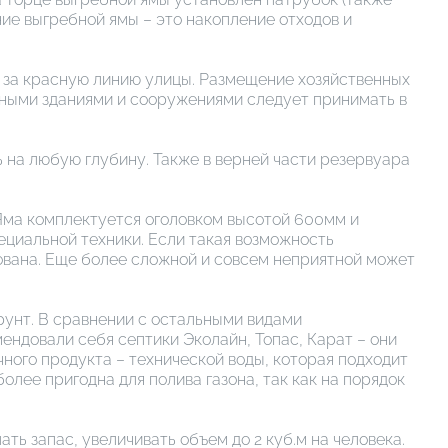
ие выгребной ямы – это накопление отходов и
ь за красную линию улицы. Размещение хозяйственных
нными зданиями и сооружениями следует принимать в
 на любую глубину. Также в верней части резервуара
Яма комплектуется оголовком высотой 600мм и
циальной техники. Если такая возможность
ована. Еще более сложной и совсем неприятной может
рунт. В сравнении с остальными видами
ендовали себя септики Эколайн, Топас, Карат – они
ного продукта – технической воды, которая подходит
олее пригодна для полива газона, так как на порядок
ть запас, увеличивать объем до 2 куб.м на человека.