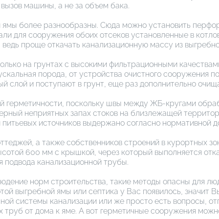
вызов машины, а не за объем бака.
 ямы более разнообразны. Сюда можно установить перфо
ли для сооружения обоих отсеков установленные в котлов
 ведь проще откачать канализационную массу из выгребно
лько на грунтах с высокими фильтрационными качествами
ускальная порода, от устройства очистного сооружения по
 слой и поступают в грунт, еще раз дополнительно очищ
й герметичности, поскольку швы между ЖБ-кругами обра
ерный неприятных запах стоков на близлежащей территори
и питьевых источников выдержано согласно нормативной д
оттеджей, а также собственников строений в курортных зо
сотой 600 мм с крышкой, через который выполняется отка
я подвода канализационной трубы.
блюдение норм строительства, такие методы опасны для л
отой выгребной ямы или септика у Вас появилось, значит 
ой системы канализации или же просто есть вопросы, от
 труб от дома к яме. А вот герметичные сооружения можно