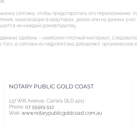
в.
ыкачка септика, чтобы предотвратить его переполнение. У
ния, канализации в квартирах, домах или на дачных участ
ешается не каждый домовладелец.
движки. Щебень – наиболее плотный материал, следовател
е того, в септики из гидробетона добавляют органически
NOTARY PUBLIC GOLD COAST
137 Witt Avenue, Carrara QLD 4211
Phone:
07 55919 512
Web:
www.notarypublicgoldcoast.com.au