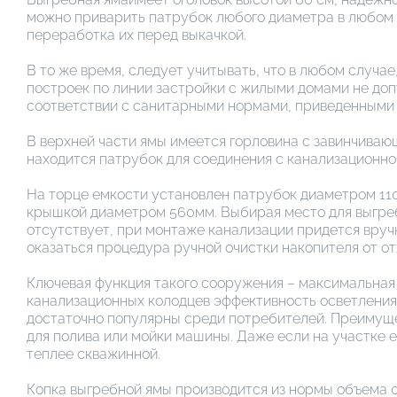
можно приварить патрубок любого диаметра в любом м
переработка их перед выкачкой.
В то же время, следует учитывать, что в любом случ
построек по линии застройки с жилыми домами не до
соответствии с санитарными нормами, приведенными 
В верхней части ямы имеется горловина с завинчиваю
находится патрубок для соединения с канализационно
На торце емкости установлен патрубок диаметром 11
крышкой диаметром 560мм. Выбирая место для выгреб
отсутствует, при монтаже канализации придется вру
оказаться процедура ручной очистки накопителя от о
Ключевая функция такого сооружения – максимальная 
канализационных колодцев эффективность осветления 
достаточно популярны среди потребителей. Преимущес
для полива или мойки машины. Даже если на участке е
теплее скважинной.
Копка выгребной ямы производится из нормы объема 0,