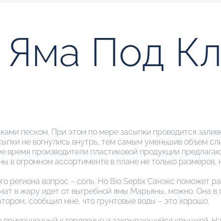
 Яма Под К
ами песком. При этом по мере засыпки проводится заливка
ыпки не вогнулись внутрь, тем самым уменьшив объем сли
щее время производители пластиковой продукции предлага
ы в огромном ассортименте в плане не только размеров, н
о региона вопрос – соль. Но Bio Septix Санэкс поможет раз
омат в жару идет от выгребной ямы Марьяны, можно. Она 
тором, сообщил мне, что грунтовые воды – это хорошо.
о прикрученный к горловине и закрывающийся крышкой. На