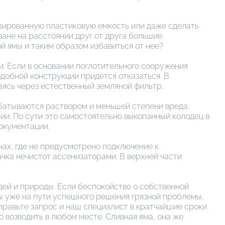
рированную пластиковую емкость или даже сделать
ане на расстоянии друг от друга большие
й ямы и таким образом избавиться от нее?
. Если в основании поглотительного сооружения
добной конструкции придется отказаться. В
аясь через естественный земляной фильтр.
батываются раствором и меньшей степени вреда,
и. По сути это самостоятельно выкопанный колодец в
окументации.
нах, где не предусмотрено подключение к
чка нечистот ассенизаторами. В верхней части
юдей и природы. Если беспокойство о собственной
Вы уже на пути успешного решения грязной проблемы.
правьте запрос и наш специалист в кратчайшие сроки
 возводить в любом месте. Сливная яма, она же