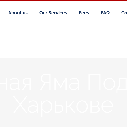
About us
Our Services
Fees
FAQ
Co
ная Яма Под
Харькове