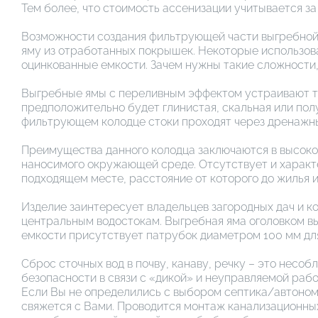
Тем более, что стоимость ассенизации учитывается за 
Возможности создания фильтрующей части выгребной
яму из отработанных покрышек. Некоторые использова
оцинкованные емкости. Зачем нужны такие сложности,
Выгребные ямы с переливным эффектом устраивают то
предположительно будет глинистая, скальная или пол
фильтрующем колодце стоки проходят через дренажный
Преимущества данного колодца заключаются в высоко
наносимого окружающей среде. Отсутствует и характ
подходящем месте, расстояние от которого до жилья 
Изделие заинтересует владельцев загородных дач и к
центральным водостокам. Выгребная яма оголовком вы
емкости присутствует патрубок диаметром 100 мм дл
Сброс сточных вод в почву, канаву, речку – это несо
безопасности в связи с «дикой» и неуправляемой раб
Если Вы не определились с выбором септика/автономн
свяжется с Вами. Проводится монтаж канализационных