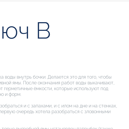
люч В
 воды внутрь бочки. Делается это для того, чтобы
вной ямы. После окончания работ воды выкачивают,
ют герметичные ёмкости, которые используют под
о и форм.
обраться и с запахами, и с илом на дне и на стенках,
в первую очередь хотела разобраться с зловонными
 торце выгребной ямы установлен патрубок (также