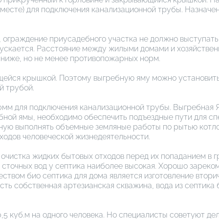
есте) для подключения канализационной трубы. Назначен
ае, ограждение приусадебного участка не должно выступат
пускается. Расстояние между жилыми домами и хозяйстве
ниже, но не менее противопожарных норм.
щейся крышкой. Поэтому выгребную яму можно установить
й трубой.
0мм для подключения канализационной трубы. Выгребная 
ной ямы, необходимо обеспечить подъездные пути для спе
чную выполнять объемные земляные работы по рытью котл
тходов человеческой жизнедеятельности.
очистка жидких бытовых отходов перед их попаданием в г
сточных вод у септика наиболее высокая. Хорошо зареком
твом био септика для дома является изготовление вторич
сть собственная артезианская скважина, вода из септика б
5 куб.м на одного человека. Но специалисты советуют дела