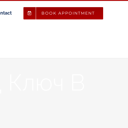
ntact
BOOK APPOINTMENT
 Ключ В