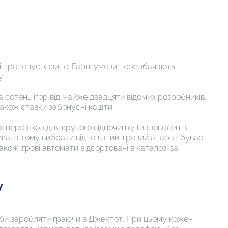
кі пропонує казино. Гарні умови передбачають
у.
а сотень ігор від майже двадцяти відомих розробників.
акож ставки забонусні кошти.
х перешкод для крутого відпочинку і задоволення – і
ика, а тому вибрати відповідний ігровий апарат буває
ож ігрові автомати відсортовані в каталозі за
у
в би заробляти граючи в Джекпот. При цьому кожен