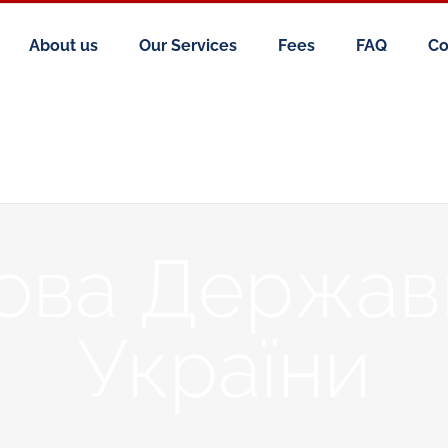
About us
Our Services
Fees
FAQ
Co
Нова Держа
України