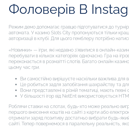
Фоловерів В Instag
Режим демо допомагає гравцю підготуватися до турнірі
автомата. У казино Slots City пропонуються тільки кра
авторизації в клубі. Для цього гемблеру потрібно нати
«Новинки» — ігри, які недавно з’явилися в онлайн-кази
перебувати в кількох категоріях одночасно. Гра на ігр
переконається в розмаїтті слотів. Багато онлайн кази
цьому час гри.
Ви самостійно вирішуєте наскільки важлива для ва
Це робиться задля запобігання шахрайству та для
Вони представлені в різній тематиці, мають певні
У більшості ігор від NetEnt використовується HTML
Роблячи ставки на слотах, будь-хто може реально вигр
першого внесення коштів на сайті з карти або електро
отримати заряд позитиву достатньо вибрати будь-який 
сайті. Тепер повернемося в паралельну реальність, якої 