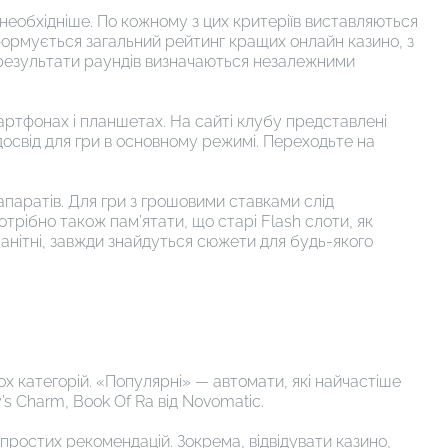
айнеобхідніше. По кожному з цих критеріїв виставляються
 формується загальний рейтинг кращих онлайн казино, з
их результати раундів визначаються незалежними
артфонах і планшетах. На сайті клубу представлені
 досвід для гри в основному режимі. Переходьте на
паратів. Для гри з грошовими ставками слід
отрібно також пам’ятати, що старі Flash слоти, як
анітні, завжди знайдуться сюжети для будь-якого
х категорій. «Популярні» — автомати, які найчастіше
y’s Charm, Book Of Ra від Novomatic.
простих рекомендацій. Зокрема, відвідувати казино,