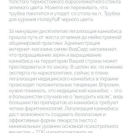
толстого термостойкого боросиликатного стекла
зеленого цвета. Можете не переживать, что
трубка покотится и упадет со стола на п.. Трубка
для курения HoneyPuff черного цвета.
За минувшее десятилетие легализация каннабиса
прошла путь от жеста отчаяния до мейнстримной
общемировой практики. Администрация
интернет-магазина семян ВидСидс напоминает,
что проращивание зерен и выращивание
каннабиса на территории Вашей страны может
преследоваться по закону. В целом же, по мнению
эксперта по наркополитике, сейчас в плане
легализации медицинского каннабиса в Украине
происходят положительные тенденции. Впрочем,
нужно понимать, что медицинский каннабис – это
в большинстве случаев не о “выкурить косяк”, ведь
большинство препаратов из каннабиса требуют
четких фармтехнологий. Легализация каннабиса
даст возможность создавать безопасные и
эффективные формы лекарств (часто с
минимальным уровнем основной психотропного
вещества – ТГК) и контролировать их