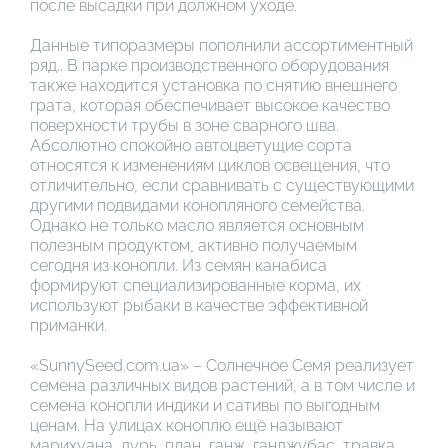
после высадки при должном уходе.
Данные типоразмеры пополнили ассортиментный
ряд.. В парке производственного оборудования
также находится установка по снятию внешнего
грата, которая обеспечивает высокое качество
поверхности трубы в зоне сварного шва.
Абсолютно спокойно автоцветущие сорта
относятся к изменениям циклов освещения, что
отличительно, если сравнивать с существующими
другими подвидами конопляного семейства.
Однако не только масло является основным
полезным продуктом, активно получаемым
сегодня из конопли. Из семян канабиса
формируют специализированные корма, их
используют рыбаки в качестве эффективной
приманки.
«SunnySeed.com.ua» – Солнечное Семя реализует
семена различных видов растений, а в том числе и
семена конопли индики и сативы по выгодным
ценам. На улицах коноплю ещё называют
марихуана, дурь, план, ганж, ганджубас, травка,