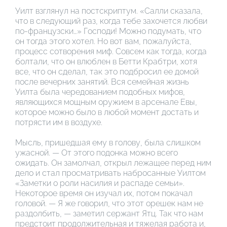
Уилт взглянул на постскриптум. «Салли сказала,
что в следующий раз, когда тебе захочется любви
по-французски…» Господи! Можно подумать, что
он тогда этого хотел. Но вот вам, пожалуйста,
процесс сотворения миф. Совсем как тогда, когда
болтали, что он влюблен в Бетти Крабтри, хотя
все, что он сделал, так это подбросил ее домой
после вечерних занятий. Вся семейная жизнь
Уилта была чередованием подобных мифов,
являющихся мощным оружием в арсенале Евы,
которое можно было в любой момент достать и
потрясти им в воздухе.
Мысль, пришедшая ему в голову, была слишком
ужасной. — От этого подонка можно всего
ожидать. Он замолчал, открыл лежащее перед ним
дело и стал просматривать набросанные Уилтом
«Заметки о роли насилия и распаде семьи».
Некоторое время он изучал их, потом покачал
головой. — Я же говорил, что этот орешек нам не
раздолбить, — заметил сержант Ятц. Так что нам
предстоит продолжительная и тяжелая работа и,