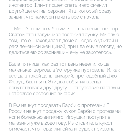
инспектор Флинт пошел спать и его сменил
другой детектив, сержант Ятц, который сразу
заявил, что намерен начать все с начала.
— Мы об этом позаботимся, — сказал инспектор.
Святой отец задумчиво положил трубку. Мысль о
том, что он находился в доме с недавно убитой и
расчлененной женщиной, пришла ему в голову, но
делиться ею со звонившим ему не захотелось.
Была пятница, как раз тот день недели, когда
маленькая церковь в Уотеруике пустовала. И, как
всегда в такой день, викарий, преподобный Джон
Фрауд, был пьян. Эти два события всегда
сопутствовали друг другу — отсутствие паствы и
нетрезвое состояние викария.
В РФ начнут продавать Барби с протезами В
России начнут продажу кукол Барби с протезами
ног и болезнью витилиго. Игрушки поступят в
магазины уже в 2020 году. Изготовитель кукол
отмечает, что новая линейка игрушек призвана