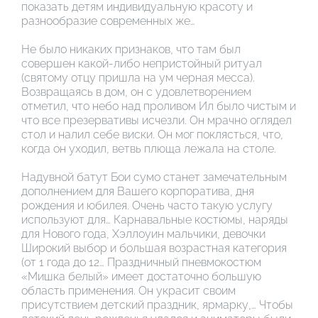
показать детям индивидуальную красоту и
разнообразие современных же…
Не было никаких признаков, что там был
совершен какой-либо непристойный ритуал
(святому отцу пришла на ум черная месса).
Возвращаясь в дом, он с удовлетворением
отметил, что небо над проливом Ил было чистым и
что все презервативы исчезли. Он мрачно оглядел
стол и налил себе виски. Он мог поклясться, что,
когда он уходил, ветвь плюща лежала на столе.
Надувной батут Бои сумо станет замечательным
дополнением для Вашего корпоратива, дня
рождения и юбилея. Очень часто такую услугу
используют для… Карнавальные костюмы, наряды
для Нового года, Хэллоуин мальчики, девочки
Широкий выбор и большая возрастная категория
(от 1 года до 12… Праздничный пневмокостюм
«Мишка белый» имеет достаточно большую
область применения. Он украсит своим
присутствием детский праздник, ярмарку,… Чтобы