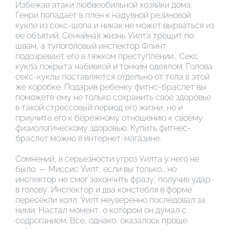
Избежав атаки любвеобильной хозяйки дома,
Генри попадает в плен к надувной резиновой
кукле из секс-шопа и никак не может вырваться из
ее объятий. Семейная жизнь Уилта трещит по
швам, а тупоголовый инспектор Флинт
подозревает его в тяжком преступлении… Секс
кукла покрыта набивкой и тонким одеялом. Голова
секс-куклы поставляется отдельно от тела в этой
же коробке. Подарив ребенку фитнс-браслет вы
поможете ему не только сохранить свое здоровье
в такой стрессовый период его жизни, но и
приучите его к бережному отношению к своему
физиологическому здоровью. Купить фитнес-
браслет можно в интернет-магазине.
Сомнений, в серьезности угроз Уилта у него не
было. — Миссис Уилт, если вы только… но
инспектор не смог закончить фразу, получив удар
в голову. Инспектор и два констебля в форме
пересекли холл. Уилт неуверенно последовал за
ними. Настал момент, о котором он думал с
содроганием. Все, однако, оказалось проще.