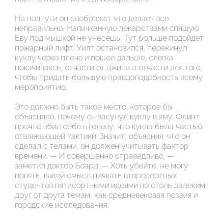
На полпути он сообразил, что делает все
неправильно. Напичканную лекарствами спящую
Еву под мышкой не унесешь. Тут больше подойдет
пожарный лифт. Уилт остановился, перекинул
куклу через плечо и пошел дальше, слегка
покачиваясь, отчасти от джина а отчасти для того,
чтобы придать большую правдоподобность всему
мероприятию.
Это должно быть такое место, которое бы
объясняло, почему он засунул куклу в яму. Флинт
прочно вбил себе в голову, что кукла была частью
отвлекающей тактики. Значит, объясняя, что он
сделал с телами, он должен учитывать фактор
времени. — И совершенно справедливо, —
заметил доктор Боард. — Хоть убейте, не могу
понять, какой смысл пичкать второсортных
студентов пятисортными идеями по столь далеким
друг от друга темам, как средневековая поэзия и
городские исследования.