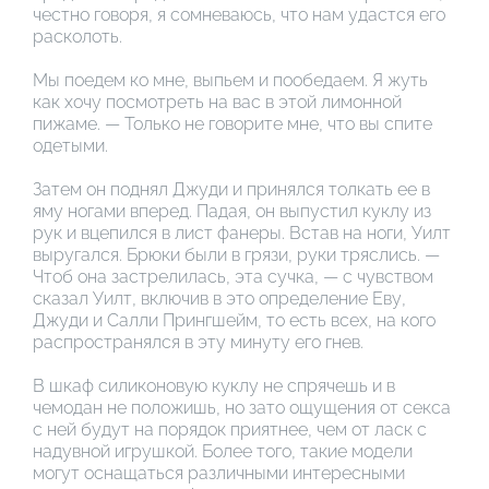
честно говоря, я сомневаюсь, что нам удастся его
расколоть.
Мы поедем ко мне, выпьем и пообедаем. Я жуть
как хочу посмотреть на вас в этой лимонной
пижаме. — Только не говорите мне, что вы спите
одетыми.
Затем он поднял Джуди и принялся толкать ее в
яму ногами вперед. Падая, он выпустил куклу из
рук и вцепился в лист фанеры. Встав на ноги, Уилт
выругался. Брюки были в грязи, руки тряслись. —
Чтоб она застрелилась, эта сучка, — с чувством
сказал Уилт, включив в это определение Еву,
Джуди и Салли Прингшейм, то есть всех, на кого
распространялся в эту минуту его гнев.
В шкаф силиконовую куклу не спрячешь и в
чемодан не положишь, но зато ощущения от секса
с ней будут на порядок приятнее, чем от ласк с
надувной игрушкой. Более того, такие модели
могут оснащаться различными интересными