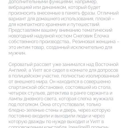
дополнительными функциями, например,
вибрацией или динамиком, который будет
произносить внесенные в память фразы. Отличный
вариант для домашнего использования, плохой –
для компактного хранения и путешествий.
Представляем вашему вниманию тематический
новогодний надувной костюм Снеговик Ёлочка
собственного производства… Резиновая женщина –
это интим товар, созданный исключительно для
мужчин.
Сероватый рассвет уже занимался над Восточной
Англией, а Уилт все сидел в комнате для допросов
в полицейском участке, полностью изолированный
от внешнего мира. Он находился в совершенно
спартанской обстановке, состоявшей из стола,
четырех стульев, детектива в ранге сержанта и
лампы дневного света, которая слегка жужжала
под потолком. Окна отсутствовали, только
бледно-зеленые стены и дверь, через которую
постоянно входили и выходили люди и через
которую дважды по нужде выходил и Уилт в
сопровождении констебля. [newline]В полночь