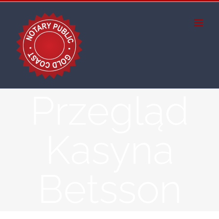
Skip
to
content
Przegląd
Kasyna
Betsson