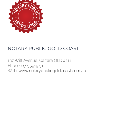
NOTARY PUBLIC GOLD COAST
137 Witt Avenue, Carrara QLD 4211
Phone:
07 55919 512
Web:
www.notarypublicgoldcoast.com.au