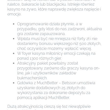
ruletce, bakaracie lub blackjacku. Istnieje również
kasyno na żywo, które naprawdę zwiększa napięcie i
emocje.
Oprogramowanie działa płynnie, a w
przypadku, gdy ktoś do nas zadzwoni, aktualna
gra zostanie zapauzowana.
Wpłata musi być nie mniejsza niż forty zł i nie
dostaniemy bonusu większego niż 500 złotych,
choć oczywiście możemy wpłacić więcej.
W foyer kasyna miłośnicy emocji czekają na
ponad 1300 różnych gier.
Atrakcyjny pakiet powitalny został
przygotowany zarówno dla graczy kasyna on-
line, jak i użytkowników zakładów
bukmacherskich.
Gotówka z MuchBetter – Betsson umożliwia
uzyskanie dodatkowych 25 złotych do
wykorzystania za dokonanie depozytu za
pomocą aplikacji MuchBetter.
Dużą atrakcyjnością cieszą się też niewątpliwie