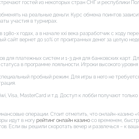
встречают гостей из некоторых стран СНГ и республики По
обменять на реальные деньги. Курс обмена поинтов завис
аты участия в турнирах.
1980-х годах, а в начале xxi века разработчик с ходу пере
й сайт вернет до 10% от проигранных денег за целую нед
сов для платежных систем и 1-3 дня для банковских карт.
статуса в программе лояльности. Игроки высокого уровня и
 специальный пробный режим. Для игры в него не требуетс
трация.
iwi, Visa, MasterCard и т.д. Доступ к лобби получают толь
инансовые операции. Стоит отметить, что онлайн-казино
оры идут в ногу
рейтинг онлайн казино
со временем, быстро
ов. Если вы решили скоротать вечер и развлечься – к ваш