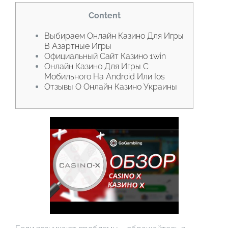
Content
Выбираем Онлайн Казино Для Игры
В Азартные Игры
Официальный Сайт Казино 1win
Онлайн Казино Для Игры С
Мобильного На Android Или Ios
Отзывы О Онлайн Казино Украины