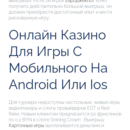
выигрыши. Но если игрок
Евроджекпот
хочет
получить действительно большой выигрыш, он
должен приобрести достаточный опыт и вести
рискованную игру.
Онлайн Казино
Для Игры С
Мобильного На
Android Или Ios
Для турнира недоступны настольные, живые игры,
видеопокеры и слоты провайдеров EGT и Red
Rake. Новым клиентам предлагается 50 фриспинов
по 0.2 BYN в слоте Shining Crown . Выигрыш
Карточные игры
выплачивается деньгами и