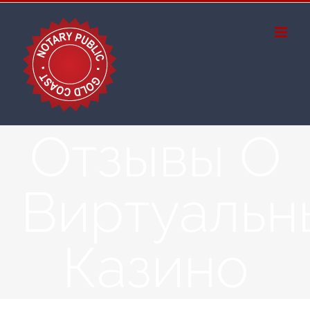
Skip
to
content
Отзывы О
Виртуальн
Казино