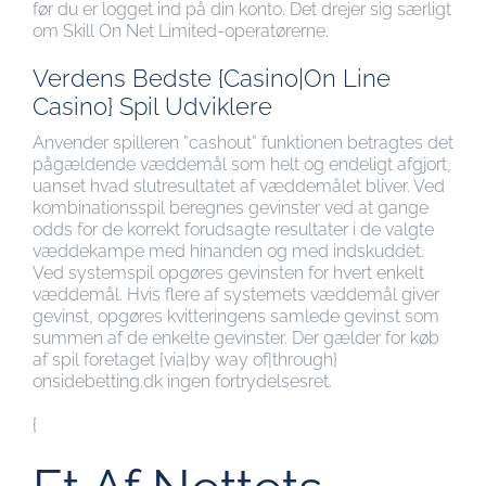
før du er logget ind på din konto. Det drejer sig særligt
om Skill On Net Limited-operatørerne.
Verdens Bedste {Casino|On Line
Casino} Spil Udviklere
Anvender spilleren ”cashout” funktionen betragtes det
pågældende væddemål som helt og endeligt afgjort,
uanset hvad slutresultatet af væddemålet bliver. Ved
kombinationsspil beregnes gevinster ved at gange
odds for de korrekt forudsagte resultater i de valgte
væddekampe med hinanden og med indskuddet.
Ved systemspil opgøres gevinsten for hvert enkelt
væddemål. Hvis flere af systemets væddemål giver
gevinst, opgøres kvitteringens samlede gevinst som
summen af de enkelte gevinster. Der gælder for køb
af spil foretaget {via|by way of|through}
onsidebetting.dk ingen fortrydelsesret.
{