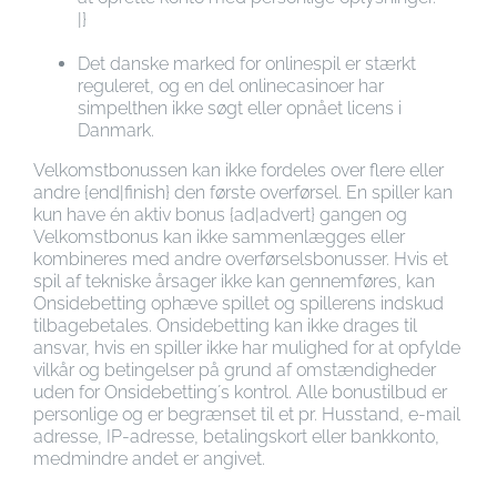
|}
Det danske marked for onlinespil er stærkt
reguleret, og en del onlinecasinoer har
simpelthen ikke søgt eller opnået licens i
Danmark.
Velkomstbonussen kan ikke fordeles over flere eller
andre {end|finish} den første overførsel. En spiller kan
kun have én aktiv bonus {ad|advert} gangen og
Velkomstbonus kan ikke sammenlægges eller
kombineres med andre overførselsbonusser. Hvis et
spil af tekniske årsager ikke kan gennemføres, kan
Onsidebetting ophæve spillet og spillerens indskud
tilbagebetales. Onsidebetting kan ikke drages til
ansvar, hvis en spiller ikke har mulighed for at opfylde
vilkår og betingelser på grund af omstændigheder
uden for Onsidebetting´s kontrol. Alle bonustilbud er
personlige og er begrænset til et pr. Husstand, e-mail
adresse, IP-adresse, betalingskort eller bankkonto,
medmindre andet er angivet.