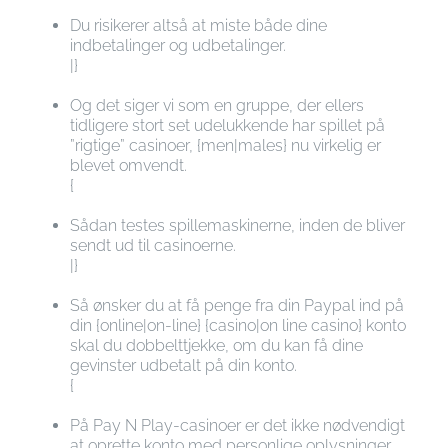
Du risikerer altså at miste både dine
indbetalinger og udbetalinger.
|}
Og det siger vi som en gruppe, der ellers
tidligere stort set udelukkende har spillet på
”rigtige” casinoer, {men|males} nu virkelig er
blevet omvendt.
{
Sådan testes spillemaskinerne, inden de bliver
sendt ud til casinoerne.
|}
Så ønsker du at få penge fra din Paypal ind på
din {online|on-line} {casino|on line casino} konto
skal du dobbelttjekke, om du kan få dine
gevinster udbetalt på din konto.
{
På Pay N Play-casinoer er det ikke nødvendigt
at oprette konto med personlige oplysninger.