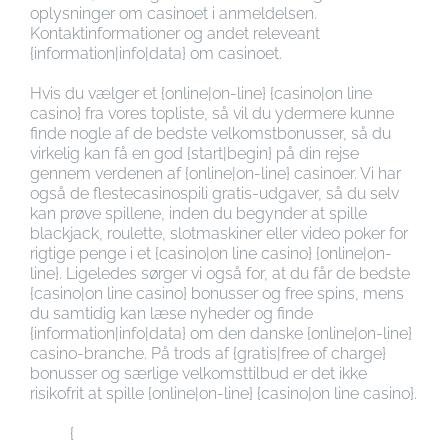
oplysninger om casinoet i anmeldelsen.
Kontaktinformationer og andet releveant
{information|info|data} om casinoet.
Hvis du vælger et {online|on-line} {casino|on line
casino} fra vores topliste, så vil du ydermere kunne
finde nogle af de bedste velkomstbonusser, så du
virkelig kan få en god {start|begin} på din rejse
gennem verdenen af {online|on-line} casinoer. Vi har
også de flestecasinospili gratis-udgaver, så du selv
kan prøve spillene, inden du begynder at spille
blackjack, roulette, slotmaskiner eller video poker for
rigtige penge i et {casino|on line casino} {online|on-
line}. Ligeledes sørger vi også for, at du får de bedste
{casino|on line casino} bonusser og free spins, mens
du samtidig kan læse nyheder og finde
{information|info|data} om den danske {online|on-line}
casino-branche. På trods af {gratis|free of charge}
bonusser og særlige velkomsttilbud er det ikke
risikofrit at spille {online|on-line} {casino|on line casino}.
{