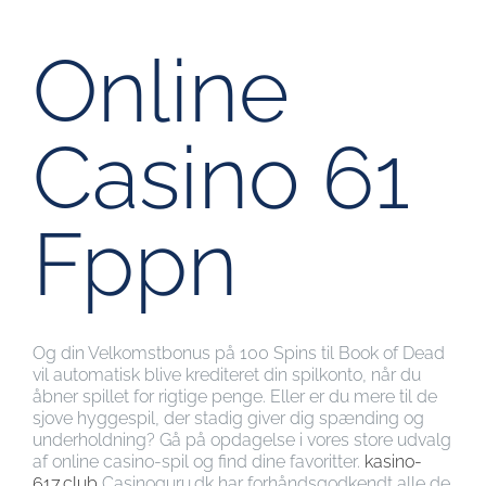
Online
Casino 61
Fppn
Og din Velkomstbonus på 100 Spins til Book of Dead
vil automatisk blive krediteret din spilkonto, når du
åbner spillet for rigtige penge. Eller er du mere til de
sjove hyggespil, der stadig giver dig spænding og
underholdning? Gå på opdagelse i vores store udvalg
af online casino-spil og find dine favoritter.
kasino-
617.club
Casinoguru.dk har forhåndsgodkendt alle de