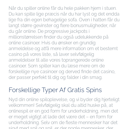
Når du spiller online får du hele pakken hjem i stuen.
Du kan spille lige præcis når du har lyst og det endda
lige fra din egen behagelige sofa. Oven i hatten får du
langt større gevinster og flere bonusmuligheder, når
du går online. De progressive jackpots i
millionstørrelsen finder du også udelukkende på
online casinoer. Hvis du ønsker en grundig
anmeldelse og atfå mere information om et bestemt
casino på vores liste, så laver selvfølgelig
anmeldelser til alle vores toprangerede online
casinoer. Som spiller kan du læse mere om de
forskellige nye casinoer og derved finde det casino,
der passer perfekt til dig og falder i din smag.
Forskellige Typer Af Gratis Spins
Nyd din online spiloplevelse, og vi byder dig hjerteligt
velkommen! Selvfølgelig skal du altid huske på, at
onlinespil er en god form for underholdning, men det
er meget vigtigt at lade det være det – en form for
underholdning. Selv om de fleste mennesker har det
sjovt med spil og spil, er der nogle mennesker, der