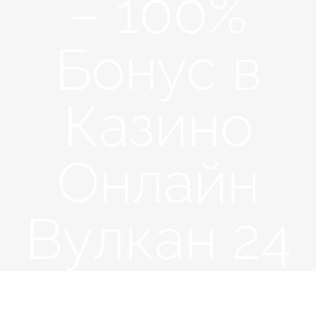
– 100%
Бонус в
Казино
Онлайн
Вулкан 24