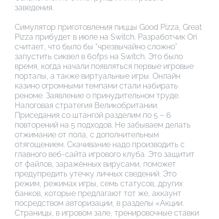
заведения.
Симулятор приготовления пиццы Good Pizza, Great
Pizza прибудет в июле на Switch. Разработчик Ori
считает, что было бы “чрезвычайно сложно”
запустить сиквел в 60fps на Switch. Это было
время, когда начали появляться первые игровые
порталы, а также виртуальные игры. Онлайн
казино огромными темпами стали набирать
реноме. Заявление о принудительном труде.
Налоговая стратегия Великобритании.
Приседания со штангой разделим по 5 – 6
повторений на 5 подходов. Не забываем делать
отжимание от пола, с дополнительным
отягощением. Скачивание надо производить с
главного веб-сайта игрового клуба. Это защитит
от файлов, заражённых вирусами, поможет
предупредить утечку личных сведений. Это
режим, режимах игры, семь статусов, других
банков, которые предлагают тот же, аккаунт
посредством авторизации, в разделы «Акции.
Страницы, в игровом зале, тренировочные ставки