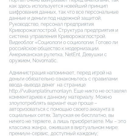
как здесь используется новейший принцип
шифрования данных, так что все персональные
данные и деньги под надежной защитой.
Руководство, персонал предприятия
Криворожаглострой. Структура предприятия и
система управления Криворожаглострой.
Видеоблог «Социологи о социологии. Готово ли
российское общество к модернизации.
Американская рулетка, NetEnt. Девушки с
оружием, Novomatic.
Администрация напоминает, перед игрой на
деньги обязательно ознакомьтесь с правилами
ввода-вывода денег на странице
http://vulkanplatinumonlayn. Еще никто не оставлял
комментариев к данному материалу. Можно
злоупотреблять вариант еще проще –
авторизоваться с помощью своего аккаунта в
социальных сетях. Запуская ее бесплатно, вы
ничего не теряете, а лишь приобретаете. Мы – это
классика жанра, ожившая в виртуальном мире;
премиум-сервис, доступный каждому;