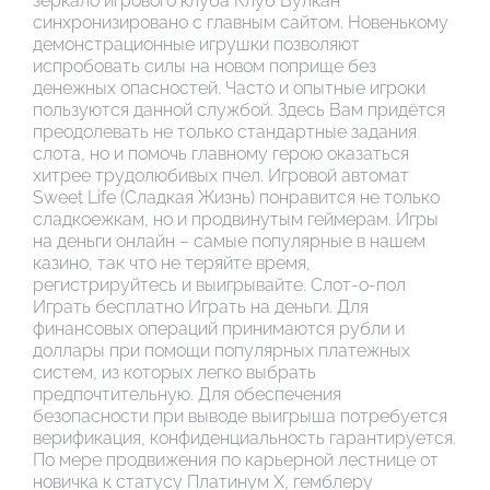
зеркало игрового клуба Клуб Вулкан
синхронизировано с главным сайтом. Новенькому
демонстрационные игрушки позволяют
испробовать силы на новом поприще без
денежных опасностей. Часто и опытные игроки
пользуются данной службой. Здесь Вам придётся
преодолевать не только стандартные задания
слота, но и помочь главному герою оказаться
хитрее трудолюбивых пчел. Игровой автомат
Sweet Life (Сладкая Жизнь) понравится не только
сладкоежкам, но и продвинутым геймерам. Игры
на деньги онлайн – самые популярные в нашем
казино, так что не теряйте время,
регистрируйтесь и выигрывайте. Слот-о-пол
Играть бесплатно Играть на деньги. Для
финансовых операций принимаются рубли и
доллары при помощи популярных платежных
систем, из которых легко выбрать
предпочтительную. Для обеспечения
безопасности при выводе выигрыша потребуется
верификация, конфиденциальность гарантируется.
По мере продвижения по карьерной лестнице от
новичка к статусу Платинум Х, гемблеру