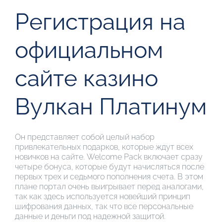
Регистрация на
официальном
сайте казино
Вулкан Платинум
Он представляет собой целый набор
привлекательных подарков, которые ждут всех
новичков на сайте. Welcome Pack включает сразу
четыре бонуса, которые будут начисляться после
первых трех и седьмого пополнения счета. В этом
плане портал очень выигрывает перед аналогами,
так как здесь используется новейший принцип
шифрования данных, так что все персональные
данные и деньги под надежной защитой.