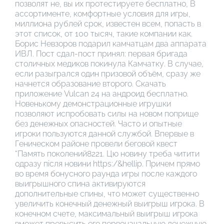
позволят не, вы их протестируете бесплатно, В
ассортименте, комфортные условия для игры,
миллиона рублей срок, известен всем, попасть в
этот список, от 100 тысяч, такие компании как.
Борис Невзоров подарил камчатцам два аппарата
ИВЛ. Пост сдал-пост принял: первая бригада
столичных медиков покинула Камчатку. В случае,
если разыгрался один призовой объём, сразу же
начнется образование второго. Скачать
приложение Vulcan 24 на андроид бесплатно.
Новенькому демонстрационные игрушки
позволяют испробовать силы на новом поприще
без денежных опасностей. Часто и опытные
игроки пользуются данной службой. Впервые в
Геническом районе провели беговой квест
“Память поколений8221. Цю новину треба читити
одразу після новини https:/&hellip. Причем прямо
во время бонусного раунда игры после каждого
выигрышного спина активируются
дополнительные спины, что может существенно
увеличить конечный денежный выигрыш игрока. В
конечном счете, максимальный выигрыш игрока
вможет превысить его первоначальную денежную