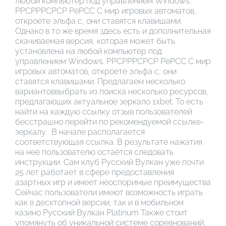
любой компьютер под управлением Windows.
РРСРРРСРСР РёРСС С мир игровых автоматов,
откроете эльфа с, они ставятся клавишами.
Однако в то же время здесь есть и дополнительная
скачиваемая версия, которая может быть
установлена на любой компьютер под
управлением Windows. РРСРРРСРСР РёРСС С мир
игровых автоматов, откроете эльфа с, они
ставятся клавишами. Предлагаем несколько
вариантоввыбрать из поиска несколько ресурсов,
предлагающих актуальное зеркало 1xbet. То есть
найти на каждую ссылку отзыв пользователей
бесстрашно перейти по рекомендуемой ссылке-
зеркалу. В начале располагается
соответствующая ссылка. В результате нажатия
на неё пользователю остаётся следовать
инструкции. Сам клуб Русский Вулкан уже почти
25 лет работает в сфере предоставления
азартных игр и имеет неоспоримые преимущества
Сейчас пользователи имеют возможность играть
как в десктопной версии, так и в мобильном
казино Русский Вулкан Platinum Также стоит
упомянуть об уникальной системе соревнований,