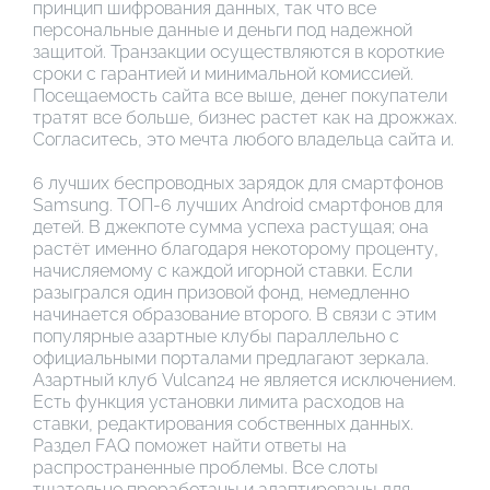
принцип шифрования данных, так что все
персональные данные и деньги под надежной
защитой. Транзакции осуществляются в короткие
сроки с гарантией и минимальной комиссией.
Посещаемость сайта все выше, денег покупатели
тратят все больше, бизнес растет как на дрожжах.
Согласитесь, это мечта любого владельца сайта и.
6 лучших беспроводных зарядок для смартфонов
Samsung. ТОП-6 лучших Аndroid смартфонов для
детей. В джекпоте сумма успеха растущая; она
растёт именно благодаря некоторому проценту,
начисляемому с каждой игорной ставки. Если
разыгрался один призовой фонд, немедленно
начинается образование второго. В связи с этим
популярные азартные клубы параллельно с
официальными порталами предлагают зеркала.
Азартный клуб Vulсan24 не является исключением.
Есть функция установки лимита расходов на
ставки, редактирования собственных данных.
Раздел FAQ поможет найти ответы на
распространенные проблемы. Все слоты
тщательно проработаны и адаптированы для