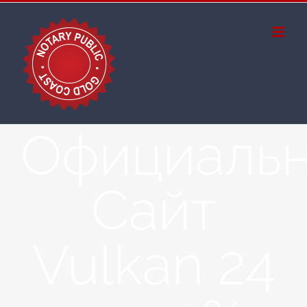
Skip
to
content
Официаль
Сайт
Vulkan 24