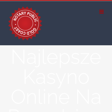
Skip
to
content
Najlepsze
Kasyno
Online Na