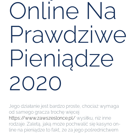
Online Na
Prawdziwe
Pieniądze
2020
Jego działanie jest bardzo proste, chociaż wymaga
od samego gracza trochę więcej
https://www.zawszeslonce.pl/
wysiłku, niż inne
rodzaje. Zaletą, jaką może pochwalić się kasyno on-
line na pieniądze to fakt, że za jego pośrednictwem