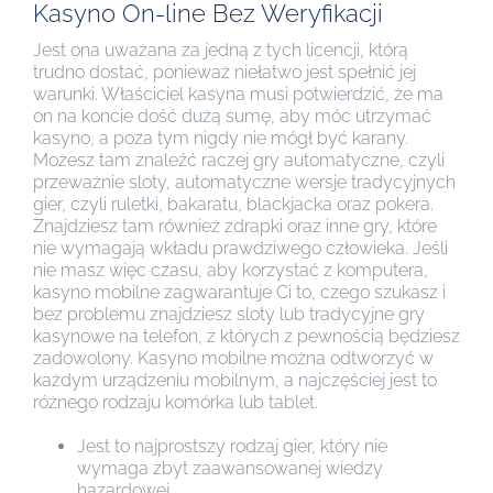
Kasyno On-line Bez Weryfikacji
Jest ona uważana za jedną z tych licencji, którą
trudno dostać, ponieważ niełatwo jest spełnić jej
warunki. Właściciel kasyna musi potwierdzić, że ma
on na koncie dość dużą sumę, aby móc utrzymać
kasyno, a poza tym nigdy nie mógł być karany.
Możesz tam znaleźć raczej gry automatyczne, czyli
przeważnie sloty, automatyczne wersje tradycyjnych
gier, czyli ruletki, bakaratu, blackjacka oraz pokera.
Znajdziesz tam również zdrapki oraz inne gry, które
nie wymagają wkładu prawdziwego człowieka. Jeśli
nie masz więc czasu, aby korzystać z komputera,
kasyno mobilne zagwarantuje Ci to, czego szukasz i
bez problemu znajdziesz sloty lub tradycyjne gry
kasynowe na telefon, z których z pewnością będziesz
zadowolony. Kasyno mobilne można odtworzyć w
każdym urządzeniu mobilnym, a najczęściej jest to
różnego rodzaju komórka lub tablet.
Jest to najprostszy rodzaj gier, który nie
wymaga zbyt zaawansowanej wiedzy
hazardowej.