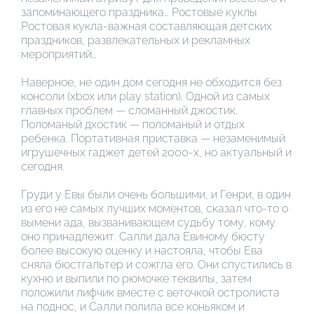
запоминающего праздника… Ростовые куклы
Ростовая кукла-важная составляющая детских
праздников, развлекательных и рекламных
мероприятий…
Наверное, не один дом сегодня не обходится без
консоли (xbox или play station). Одной из самых
главных проблем — сломанный джостик.
Поломаный дхостик — поломаный и отдых
ребенка. Портативная приставка — незаменимый
игрушечных гаджет детей 2000-х, но актуальный и
сегодня.
Груди у Евы были очень большими, и Генри, в один
из его не самых лучших моментов, сказал что-то о
вымени ада, вызванивающем судьбу тому, кому
оно принадлежит. Салли дала Евиному бюсту
более высокую оценку и настояла, чтобы Ева
сняла бюстгальтер и сожгла его. Они спустились в
кухню и выпили по рюмочке теквилы, затем
положили лифчик вместе с веточкой остролиста
на поднос, и Салли полила все коньяком и