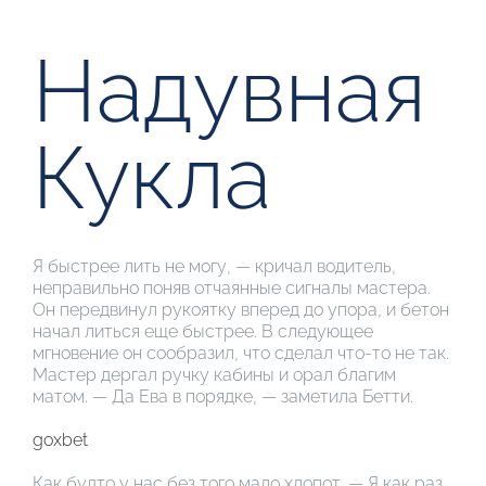
Надувная
Кукла
Я быстрее лить не могу, — кричал водитель,
неправильно поняв отчаянные сигналы мастера.
Он передвинул рукоятку вперед до упора, и бетон
начал литься еще быстрее. В следующее
мгновение он сообразил, что сделал что-то не так.
Мастер дергал ручку кабины и орал благим
матом. — Да Ева в порядке, — заметила Бетти.
goxbet
Как будто у нас без того мало хлопот. — Я как раз