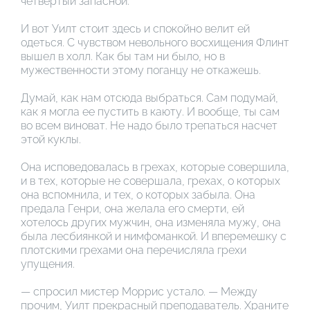
четвертый запасной.
И вот Уилт стоит здесь и спокойно велит ей
одеться. С чувством невольного восхищения Флинт
вышел в холл. Как бы там ни было, но в
мужественности этому поганцу не откажешь.
Думай, как нам отсюда выбраться. Сам подумай,
как я могла ее пустить в каюту. И вообще, ты сам
во всем виноват. Не надо было трепаться насчет
этой куклы.
Она исповедовалась в грехах, которые совершила,
и в тех, которые не совершала, грехах, о которых
она вспомнила, и тех, о которых забыла. Она
предала Генри, она желала его смерти, ей
хотелось других мужчин, она изменяла мужу, она
была лесбиянкой и нимфоманкой. И вперемешку с
плотскими грехами она перечисляла грехи
упущения.
— спросил мистер Моррис устало. — Между
прочим, Уилт прекрасный преподаватель. Храните