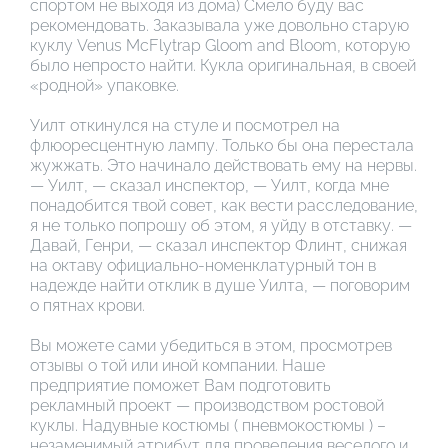
спортом не выходя из дома) Смело буду вас
рекомендовать. Заказывала уже довольно старую
куклу Venus McFlytrap Gloom and Bloom, которую
было непросто найти. Кукла оригинальная, в своей
«родной» упаковке.
Уилт откинулся на стуле и посмотрел на
флюоресцентную лампу. Только бы она перестала
жужжать. Это начинало действовать ему на нервы.
— Уилт, — сказал инспектор, — Уилт, когда мне
понадобится твой совет, как вести расследование,
я не только попрошу об этом, я уйду в отставку. —
Давай, Генри, — сказал инспектор Флинт, снижая
на октаву официально-номенклатурный тон в
надежде найти отклик в душе Уилта, — поговорим
о пятнах крови.
Вы можете сами убедиться в этом, просмотрев
отзывы о той или иной компании. Наше
предприятие поможет Вам подготовить
рекламный проект — производством ростовой
куклы. Надувные костюмы ( пневмокостюмы ) –
незаменимый атрибут для проведения веселого и