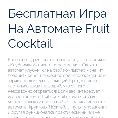
Бесплатная Игра
На Автомате Fruit
Cocktail
Конечно же, рисковать понапрасну слот автомат
«Клубнички 2» никого не заставляет. Скачать
автомат клубнички на свой компьютер – значит
подарить себе интересное времяпровождение и
заряд положительных эмоций. Процесс игры
настолько захватывающий, что от него
невозможно оторваться! Если вас интересует
игровой автомат fruit cocktail скачать его вы
можете только у нас на сайте. Правила игрового
автомата Фруктовый Коктейль, пульт управления
и другая функционалка практически ничем не
отличается от других классических разработок