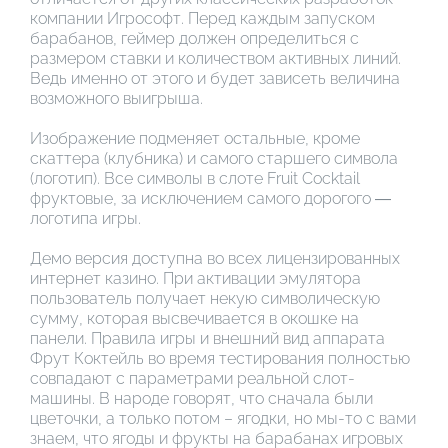
компании Игрософт. Перед каждым запуском
барабанов, геймер должен определиться с
размером ставки и количеством активных линий.
Ведь именно от этого и будет зависеть величина
возможного выигрыша.
Изображение подменяет остальные, кроме
скаттера (клубника) и самого старшего символа
(логотип). Все символы в слоте Fruit Cocktail
фруктовые, за исключением самого дорогого ―
логотипа игры.
Демо версия доступна во всех лицензированных
интернет казино. При активации эмулятора
пользователь получает некую символическую
сумму, которая высвечивается в окошке на
панели. Правила игры и внешний вид аппарата
Фрут Коктейль во время тестирования полностью
совпадают с параметрами реальной слот-
машины. В народе говорят, что сначала были
цветочки, а только потом – ягодки, но мы-то с вами
знаем, что ягоды и фрукты на барабанах игровых