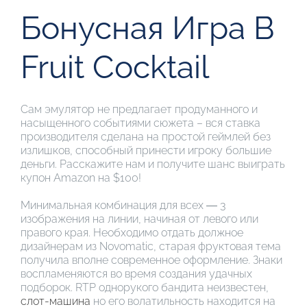
Бонусная Игра В
Fruit Cocktail
Сам эмулятор не предлагает продуманного и
насыщенного событиями сюжета – вся ставка
производителя сделана на простой геймлей без
излишков, способный принести игроку большие
деньги. Расскажите нам и получите шанс выиграть
купон Amazon на $100!
Минимальная комбинация для всех ― 3
изображения на линии, начиная от левого или
правого края. Необходимо отдать должное
дизайнерам из Novomatic, старая фруктовая тема
получила вполне современное оформление. Знаки
воспламеняются во время создания удачных
подборок. RTP однорукого бандита неизвестен,
слот-машина
но его волатильность находится на