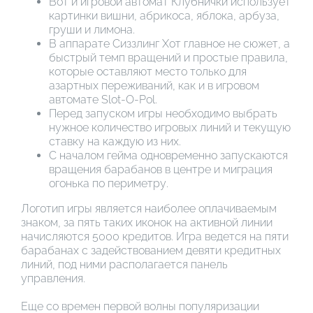
Вот и игровой автомат Клубнички использует
картинки вишни, абрикоса, яблока, арбуза,
груши и лимона.
В аппарате Сиззлинг Хот главное не сюжет, а
быстрый темп вращений и простые правила,
которые оставляют место только для
азартных переживаний, как и в игровом
автомате Slot-O-Pol.
Перед запуском игры необходимо выбрать
нужное количество игровых линий и текущую
ставку на каждую из них.
С началом гейма одновременно запускаются
вращения барабанов в центре и миграция
огонька по периметру.
Логотип игры является наиболее оплачиваемым
знаком, за пять таких иконок на активной линии
начисляются 5000 кредитов. Игра ведется на пяти
барабанах с задействованием девяти кредитных
линий, под ними располагается панель
управления.
Еще со времен первой волны популяризации