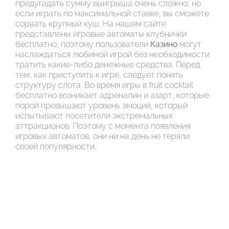
предугадать сумму выигрыша очень сложно, но
если играть по максимальной ставке, вы сможете
сорвать крупный куш. На нашем сайте
представлены игровые автоматы клубнички
бесплатно, поэтому пользователи
Казино
могут
наслаждаться любимой игрой без необходимости
тратить какие-либо денежные средства. Перед
тем, как приступить к игре, следует понять
структуру слота. Во время игры в fruit cocktail
бесплатно возникает адреналин и азарт, которые
порой превышают уровень эмоций, который
испытывают посетители экстремальных
аттракционов. Поэтому с момента появления
игровых автоматов, они ни на день не теряли
своей популярности.