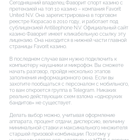
Сегодняшний владелец Фаворит спорт казино с
претензией на топ 10 казино – компания Favorit
United N.V. Она зарегистрирована в торговом
реестре Кюрасао в 2010 году, и работает под
сублицензией Antillephone N.V. Официальный сайт
казино Фаворит имеет кликабельную ссылку эту
лицензию. Она находится в нижней части главной
страницы Favorit казино.
В последнем случае вам нужно подключить к
компьютеру наушники и микрофон. Вы сможете
начать разговор, пройдя несколько этапов
заполнения информационного окна. Если вы
захотите пообщаться с персоналом с мобильного,
то вам откроется группа в Telegram. Никаких
реально действующих схем взлома «одноруких
бандитов» не существует.
Делать выбор можно, учитывая оформление
аппарата, процент отдачи, дисперсию, величину
минимальной ставки и максимального множителя
старшей призовой комбинации. Поэтому у