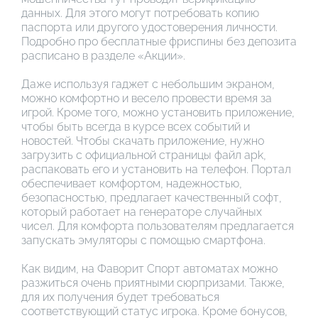
данных. Для этого могут потребовать копию
паспорта или другого удостоверения личности.
Подробно про бесплатные фриспины без депозита
расписано в разделе «Акции».
Даже используя гаджет с небольшим экраном,
можно комфортно и весело провести время за
игрой. Кроме того, можно установить приложение,
чтобы быть всегда в курсе всех событий и
новостей. Чтобы скачать приложение, нужно
загрузить с официальной страницы файл apk,
распаковать его и установить на телефон. Портал
обеспечивает комфортом, надежностью,
безопасностью, предлагает качественный софт,
который работает на генераторе случайных
чисел. Для комфорта пользователям предлагается
запускать эмуляторы с помощью смартфона.
Как видим, на Фаворит Спорт автоматах можно
разжиться очень приятными сюрпризами. Также,
для их получения будет требоваться
соответствующий статус игрока. Кроме бонусов,