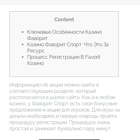
Content
Ключевые Особенности Казино
Фаворит
Казино Фаворит Спорт: Что Это За
Ресурс
Процесс Регистрации В Favorit
Казино
Информацию об акции можно найти в
соответствующем разделе, который
располагается в шапке сайта. Как и в любом
казино, у Фаворит Спорт есть свои бонусные
предложения и акции для игроков. Для игры на
деньги необходимо в первую очередь пройти
процедуру регистрации. Процедура очень
простая и занимает буквально пару минут.