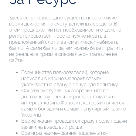
Здесь есть только одно существенное отличие –
время движения по счету денежных средств. В
этом предложении нет необходимости отдельно
регистрироваться, просто нужно играть в
предложенный слот и автоматически набирать
баллы. А сами баллы затем можно будет тратить
на реальные призы в специальном магазине на
сайте.
Большинство пользователей, которые
написали о казино Фаворит отзывы,
указывают на слабую бонусную политику.
Фанаты виртуальных азартных игр по
достоинству оценят игровые автоматы в
интернет казино Фаворит, который является
самым большим и самым популярным казино
Украины.
Верификация проводится сразу после подачи
заявки на вывод выигрыша.
Все игры наименования поделены по