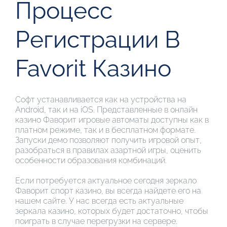
Процесс
Регистрации В
Favorit Казино
Софт устанавливается как на устройства на
Android, так и на iOS. Представленные в онлайн
казино Фаворит игровые автоматы доступны как в
платном режиме, так и в бесплатном формате.
Запуски демо позволяют получить игровой опыт,
разобраться в правилах азартной игры, оценить
особенности образования комбинаций.
Если потребуется актуальное сегодня зеркало
Фаворит спорт казино, вы всегда найдете его на
нашем сайте. У нас всегда есть актуальные
зеркала казино, которых будет достаточно, чтобы
поиграть в случае перегрузки на сервере.