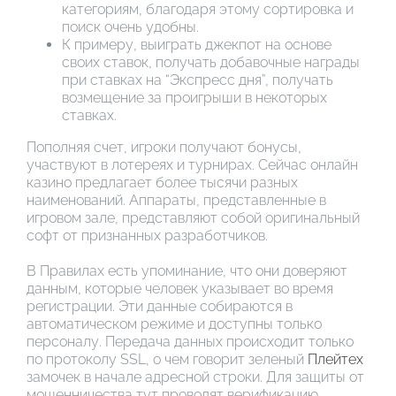
категориям, благодаря этому сортировка и
поиск очень удобны.
К примеру, выиграть джекпот на основе
своих ставок, получать добавочные награды
при ставках на “Экспресс дня”, получать
возмещение за проигрыши в некоторых
ставках.
Пополняя счет, игроки получают бонусы,
участвуют в лотереях и турнирах. Сейчас онлайн
казино предлагает более тысячи разных
наименований. Аппараты, представленные в
игровом зале, представляют собой оригинальный
софт от признанных разработчиков.
В Правилах есть упоминание, что они доверяют
данным, которые человек указывает во время
регистрации. Эти данные собираются в
автоматическом режиме и доступны только
персоналу. Передача данных происходит только
по протоколу SSL, о чем говорит зеленый
Плейтех
замочек в начале адресной строки. Для защиты от
мошенничества тут проводят верификацию