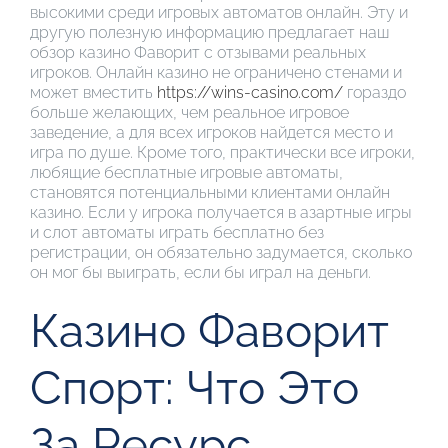
высокими среди игровых автоматов онлайн. Эту и
другую полезную информацию предлагает наш
обзор казино Фаворит с отзывами реальных
игроков. Онлайн казино не ограничено стенами и
может вместить
https://wins-casino.com/
гораздо
больше желающих, чем реальное игровое
заведение, а для всех игроков найдется место и
игра по душе. Кроме того, практически все игроки,
любящие бесплатные игровые автоматы,
становятся потенциальными клиентами онлайн
казино. Если у игрока получается в азартные игры
и слот автоматы играть бесплатно без
регистрации, он обязательно задумается, сколько
он мог бы выиграть, если бы играл на деньги.
Казино Фаворит
Спорт: Что Это
За Ресурс