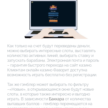
Как только на счет будут переведены деньги,
можно выбирать интересные слоты, выставлять
количество активных линий, выбирать ставку и
запускать барабаны. Электронная почта и пароль
– гарантия быстрого перехода на сайт казино.
Клиентам онлайн казино Фаворит доступна
возможность играть бесплатно без регистрации.
Так же гэмблер может выбирать по фильтру
–«Новые», в открывающемся окне будут новые
слоты, в которые также интересно и выгодно
играть. В зависимости
Баккара
от количества
выпавших баллов – гемблер перемещается на