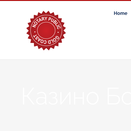
Skip
to
Home
content
Казино Б