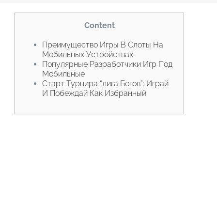
Content
Преимущество Игры В Слоты На
Мобильных Устройствах
Популярные Разработчики Игр Под
Мобильные
Старт Турнира “лига Богов”: Играй
И Побеждай Как Избранный