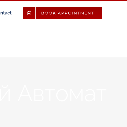
ntact
BOOK APPOINTMENT
й Автомат