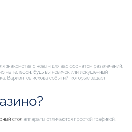
ля знакомства с новым для вас форматом развлечений,
но на телефон, будь вы новичок или искушенный
ка. Вариантов исхода событий, которые задает
азино?
рный стол
аппараты отличаются простой графикой,