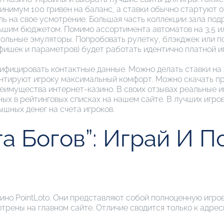
нимум 100 гривен на баланс, а ставки обычно стартуют от 
ь на свое усмотрение. Большая часть коллекции зала подр
льшим бюджетом. Помимо ассортимента автоматов на 3,5 
тольные эмуляторы. Попробовать рулетку, блэкджек или п
фишек и параметров) будет работать идентично платной и
ифицировать контактные данные. Можно делать ставки на 
антируют игроку максимальный комфорт. Можно скачать п
еимущества интернет-казино. В своих отзывах реальные и
ных в рейтинговых списках на нашем сайте. В лучших игр
шных денег на счета игроков.
га Богов”: Играй И 
но PointLoto. Они представляют собой полноценную игров
рены на главном сайте. Отличие сводится только к адрес