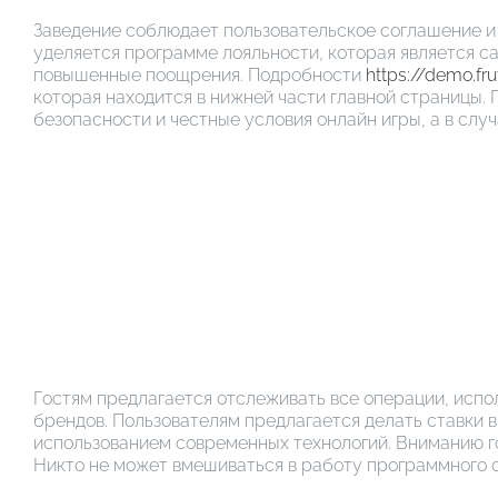
Заведение соблюдает пользовательское соглашение и
уделяется программе лояльности, которая является с
повышенные поощрения. Подробности
https://demo.fr
которая находится в нижней части главной страницы.
безопасности и честные условия онлайн игры, а в слу
Гостям предлагается отслеживать все операции, испо
брендов. Пользователям предлагается делать ставки 
использованием современных технологий. Вниманию г
Никто не может вмешиваться в работу программного о