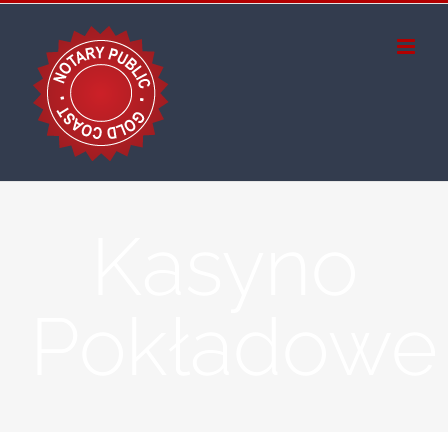
Skip
to
content
Kasyno
Pokładowe