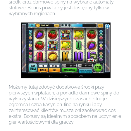
środki oraz darmowe spiny na wybrane automaty
slotowe. Bonus powitalny jest dostępny tylko w
wybranych regionach.
Możemy tutaj zdobyć dodatkowe środki przy
pierwszych wpłatach, a ponadto darmowe spiny do
wykorzystania. W dzisiejszych czasach istnieje
ogromna liczba kasyn on-line na rynku i aby
zainteresować klientów muszą oni zaoferować coś
ekstra. Bonusy są idealnym sposobem na uczynienie
gier wartościowymi dla graczy.