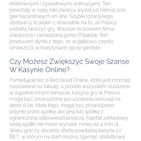
efektownymi i żywiołowymi animacjami. Ten
powstały w 1999 roku twórca wydał już niemal 200
gier hazardowych on-line. Szybki rozwój tego
dostawcy to jeden z dowodów na to, że Polacy
potrafią tworzyć gry. Wazdan to bowiem firma
stworzona i zarządzana przez Polaków. Ten
producent słynie z tego, że wyjątkowo często
umieszcza w maszynach opcję gamble.
Czy Możesz Zwiększyć Swoje Szanse
W Kasynie Online?
Pamiętajcie też o Red Dead Online, które jest mocniej
nastawione na fabułę, a przede wszystkim osadzone
w zupełnie innym klimacie. Kasyna gry w Polsce
mogą być prowadzone po uzyskaniu koncesji na
okres 6 lat. Mało tego, mogą być prowadzone
jedynie przez spółkę akcyjną lub spółkę z
ograniczoną odpowiedzialnością. Kapitał zakładowy
takiej spółki nie może wynosić mniej niż 4 mln zł.
Wielu graczy docenia ofertę powitalną kasyna LV
BET, w którym na start można zgarnąć dodatkowe