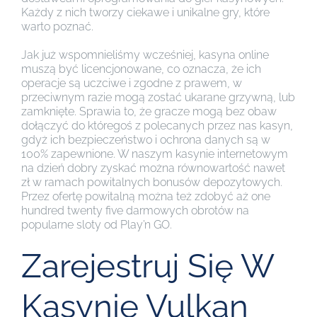
Każdy z nich tworzy ciekawe i unikalne gry, które
warto poznać.
Jak już wspomnieliśmy wcześniej, kasyna online
muszą być licencjonowane, co oznacza, że ich ​​
operacje są uczciwe i zgodne z prawem, w
przeciwnym razie mogą zostać ukarane grzywną, lub
zamknięte. Sprawia to, że gracze mogą bez obaw
dołączyć do któregoś z polecanych przez nas kasyn,
gdyż ich bezpieczeństwo i ochrona danych są w
100% zapewnione. W naszym kasynie internetowym
na dzień dobry zyskać można równowartość nawet
zł w ramach powitalnych bonusów depozytowych.
Przez ofertę powitalną można też zdobyć aż one
hundred twenty five darmowych obrotów na
popularne sloty od Play’n GO.
Zarejestruj Się W
Kasynie Vulkan