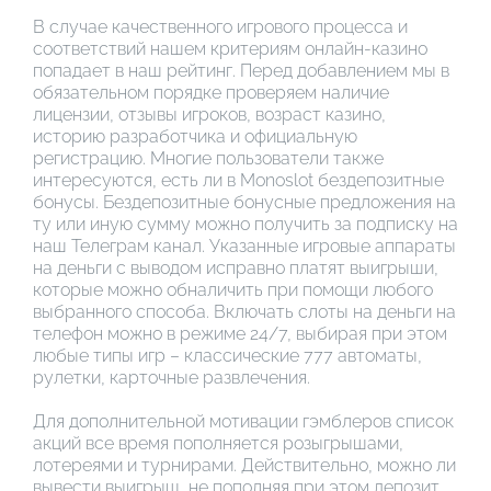
В случае качественного игрового процесса и
соответствий нашем критериям онлайн-казино
попадает в наш рейтинг. Перед добавлением мы в
обязательном порядке проверяем наличие
лицензии, отзывы игроков, возраст казино,
историю разработчика и официальную
регистрацию. Многие пользователи также
интересуются, есть ли в Monoslot бездепозитные
бонусы. Бездепозитные бонусные предложения на
ту или иную сумму можно получить за подписку на
наш Телеграм канал. Указанные игровые аппараты
на деньги с выводом исправно платят выигрыши,
которые можно обналичить при помощи любого
выбранного способа. Включать слоты на деньги на
телефон можно в режиме 24/7, выбирая при этом
любые типы игр – классические 777 автоматы,
рулетки, карточные развлечения.
Для дополнительной мотивации гэмблеров список
акций все время пополняется розыгрышами,
лотереями и турнирами. Действительно, можно ли
вывести выигрыш, не пополняя при этом депозит