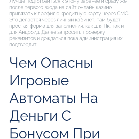
Лучше подготовиться к этому заранее и сразу же
после первого входа на сайт онлайн казино
привязать к профилю кредитную карту через СМС.
Это делается через личный кабинет, там будет
простая форма для заполнения, как для Пк, так и
для Андроид. Далее запросить проверку
реквизитов и дождаться пока администрация их
подтвердит.
Чем Опасны
Игровые
Автоматы На
Деньги С
Бонусом При