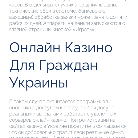
часов. В отдельных случаях (праздничные дни,
технические сбои в системе, банковские
выходные) обработка заявки может занять до пяти
рабочих дней. Аппараты на деньги запускаются с
главной страницы кнопкой «Играть».
Онлайн Казино
Для Граждан
Украины
В таком случае скачивается программная
оболочка с доступом к софту. Любой досуг с
реальными выплатами работает с удаленных
серверов онлайн казино. При регистрации на
сайтах казино в Украине посетитель соглашается,
что он добровольно тратит свои реальные деньги