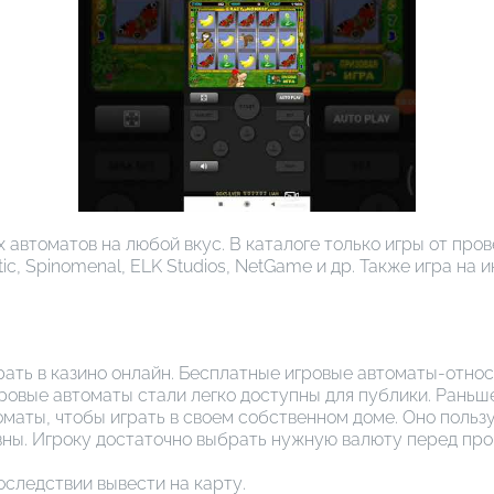
х автоматов на любой вкус. В каталоге только игры от п
ic, Spinomenal, ELK Studios, NetGame и др. Также игра на 
ать в казино онлайн. Бесплатные игровые автоматы-относ
овые автоматы стали легко доступны для публики. Раньше,
маты, чтобы играть в своем собственном доме. Оно поль
ивны. Игроку достаточно выбрать нужную валюту перед про
следствии вывести на карту.