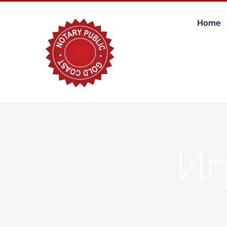
Skip
to
Home
content
Иг