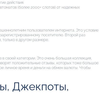
гие действия.
втоматов (более 2000+ слотов) от надежных
ершеннолетним пользователем интернета. Это условие
у зарегистрированному посетителю. Второй раз
 только в другом размере.
в своей категории. Это очень большая коллекция,
говорят положительные отзывы, которых тоже большое
вое личное время и деньги на обмен валюты. Чтобы
ы, Джекпоты,