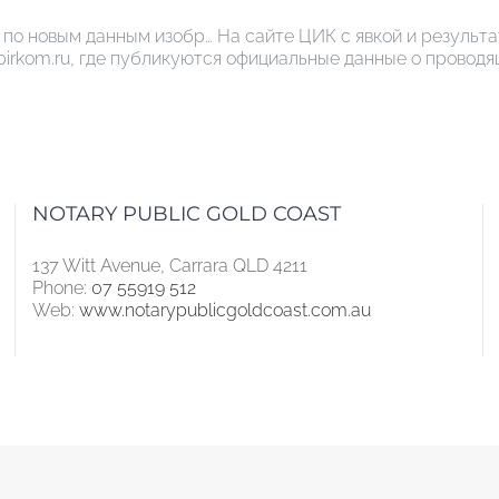
 по новым данным изобр… На сайте ЦИК с явкой и результ
zbirkom.ru, где публикуются официальные данные о провод
NOTARY PUBLIC GOLD COAST
137 Witt Avenue, Carrara QLD 4211
Phone:
07 55919 512
Web:
www.notarypublicgoldcoast.com.au