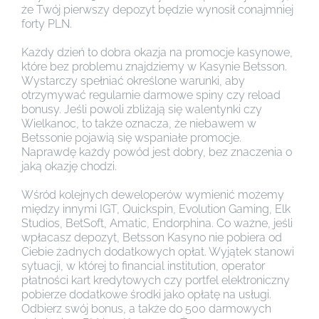
że Twój pierwszy depozyt będzie wynosił conajmniej
forty PLN.
Każdy dzień to dobra okazja na promocje kasynowe,
które bez problemu znajdziemy w Kasynie Betsson.
Wystarczy spełniać określone warunki, aby
otrzymywać regularnie darmowe spiny czy reload
bonusy. Jeśli powoli zbliżają się walentynki czy
Wielkanoc, to także oznacza, że niebawem w
Betssonie pojawią się wspaniałe promocje.
Naprawdę każdy powód jest dobry, bez znaczenia o
jaką okazję chodzi.
Wśród kolejnych deweloperów wymienić możemy
między innymi IGT, Quickspin, Evolution Gaming, Elk
Studios, BetSoft, Amatic, Endorphina. Co ważne, jeśli
wpłacasz depozyt, Betsson Kasyno nie pobiera od
Ciebie żadnych dodatkowych opłat. Wyjątek stanowi
sytuacji, w której to financial institution, operator
płatności kart kredytowych czy portfel elektroniczny
pobierze dodatkowe środki jako opłatę na usługi.
Odbierz swój bonus, a także do 500 darmowych