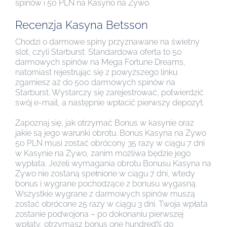
spinów i 50 PLN na Kasyno na Żywo.
Recenzja Kasyna Betsson
Chodzi o darmowe spiny przyznawane na świetny
slot, czyli Starburst. Standardowa oferta to 50
darmowych spinów na Mega Fortune Dreams,
natomiast rejestrując się z powyższego linku
zgarniesz aż do 500 darmowych spinów na
Starburst. Wystarczy się zarejestrować, potwierdzić
swój e-mail, a następnie wpłacić pierwszy depozyt.
Zapoznaj się, jak otrzymać Bonus w kasynie oraz
jakie są jego warunki obrotu. Bonus Kasyna na Żywo
50 PLN musi zostać obrócony 35 razy w ciągu 7 dni
w Kasynie na Żywo, zanim możliwa będzie jego
wypłata. Jeżeli wymagania obrotu Bonusu Kasyna na
Żywo nie zostaną spełnione w ciągu 7 dni, wtedy
bonus i wygrane pochodzące z bonusu wygasną.
Wszystkie wygrane z darmowych spinów muszą
zostać obrócone 25 razy w ciągu 3 dni. Twoja wpłata
zostanie podwojona – po dokonaniu pierwszej
wpłaty, otrzymasz bonus one hundred% do