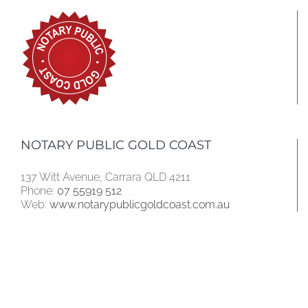
NOTARY PUBLIC GOLD COAST
137 Witt Avenue, Carrara QLD 4211
Phone:
07 55919 512
Web:
www.notarypublicgoldcoast.com.au