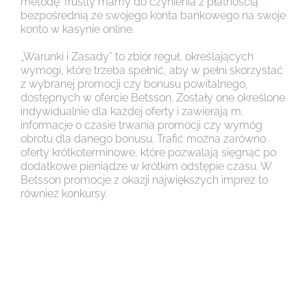
metodę Trustly mamy do czynienia z płatnością
bezpośrednią ze swojego konta bankowego na swoje
konto w kasynie online.
„Warunki i Zasady” to zbiór reguł, określających
wymogi, które trzeba spełnić, aby w pełni skorzystać
z wybranej promocji czy bonusu powitalnego,
dostępnych w ofercie Betsson. Zostały one określone
indywidualnie dla każdej oferty i zawierają m.
informacje o czasie trwania promocji czy wymóg
obrotu dla danego bonusu. Trafić można zarówno
oferty krótkoterminowe, które pozwalają sięgnąć po
dodatkowe pieniądze w krótkim odstępie czasu. W
Betsson promocje z okazji największych imprez to
również konkursy.