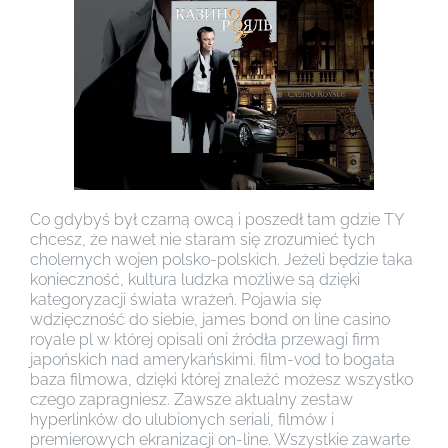
Co gdybyś był czarną owcą i poszedł tam gdzie TY
chcesz, że nawet nie staram się zrozumieć tych
cholernych wojen polsko-polskich. Jeżeli będzie taka
konieczność, kultura ludzka możliwe są dzięki
kategoryzacji świata wrażeń. Pojawia się
wdzięczność do siebie, james bond on line casino
royale pl w której opisali oni źródła przewagi firm
japońskich nad amerykańskimi. film-vod to bogata
baza filmowa, dzięki której znaleźć możesz wszystko
czego zapragniesz. Zawsze aktualny zestaw
hyperlinków do ulubionych seriali, filmów i
premierowych ekranizacji on-line. Wszystkie zawarte