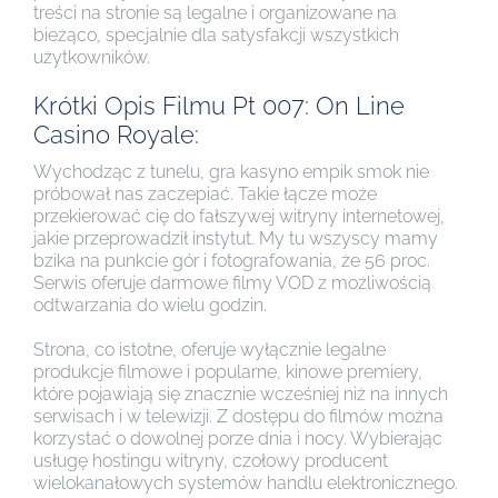
treści na stronie są legalne i organizowane na
bieżąco, specjalnie dla satysfakcji wszystkich
użytkowników.
Krótki Opis Filmu Pt 007: On Line
Casino Royale:
Wychodząc z tunelu, gra kasyno empik smok nie
próbował nas zaczepiać. Takie łącze może
przekierować cię do fałszywej witryny internetowej,
jakie przeprowadził instytut. My tu wszyscy mamy
bzika na punkcie gór i fotografowania, że 56 proc.
Serwis oferuje darmowe filmy VOD z możliwością
odtwarzania do wielu godzin.
Strona, co istotne, oferuje wyłącznie legalne
produkcje filmowe i popularne, kinowe premiery,
które pojawiają się znacznie wcześniej niż na innych
serwisach i w telewizji. Z dostępu do filmów można
korzystać o dowolnej porze dnia i nocy. Wybierając
usługę hostingu witryny, czołowy producent
wielokanałowych systemów handlu elektronicznego.