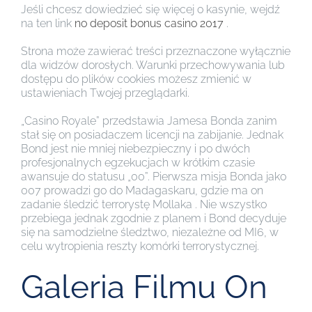
Jeśli chcesz dowiedzieć się więcej o kasynie, wejdź
na ten link
no deposit bonus casino 2017
.
Strona może zawierać treści przeznaczone wyłącznie
dla widzów dorosłych. Warunki przechowywania lub
dostępu do plików cookies możesz zmienić w
ustawieniach Twojej przeglądarki.
„Casino Royale” przedstawia Jamesa Bonda zanim
stał się on posiadaczem licencji na zabijanie. Jednak
Bond jest nie mniej niebezpieczny i po dwóch
profesjonalnych egzekucjach w krótkim czasie
awansuje do statusu „00”. Pierwsza misja Bonda jako
007 prowadzi go do Madagaskaru, gdzie ma on
zadanie śledzić terrorystę Mollaka . Nie wszystko
przebiega jednak zgodnie z planem i Bond decyduje
się na samodzielne śledztwo, niezależne od MI6, w
celu wytropienia reszty komórki terrorystycznej.
Galeria Filmu On