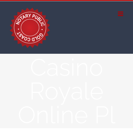
Skip
to
content
Casino
Royale
Online Pl