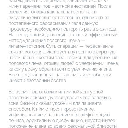
нахождение в стационаре, занимает около 20
минут времени под местной анестезией. После
введения головка как пальпаторно, так и
визуально выглядит естественно, однако из-за
постепенного рассасывания геля данную
процедуру необходимо повторять раз в 1-1,5 года.
На сегодняшний день единственный эффективный
метод удлинения полового члена —
лигаментотомия. Суть операции — пересечение
связки, которая фиксирует внутреннюю скрытую
часть члена к костям таза. Гормон для увеличения
полового члена, отзывы людей о увеличении члена,
какому врачу обратиться по увеличению члена.
Все представленные на нашем сайте таблетки
имеют безопасный состав.
Во время подготовки к интимной контурной
пластики рекомендуется удалить все волосы в
зоне бикини любым удобным для пациента
способом. К ним относят кровотечение,
инфицирование и нагноение шва, деформацию
пениса, эректильную дисфункцию, неустойчивое
положение члена во время сексуальной близости.