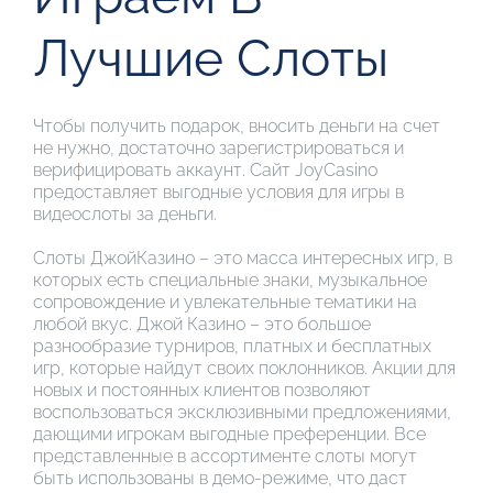
Лучшие Слоты
Чтобы получить подарок, вносить деньги на счет
не нужно, достаточно зарегистрироваться и
верифицировать аккаунт. Сайт JoyCasino
предоставляет выгодные условия для игры в
видеослоты за деньги.
Слоты ДжойКазино – это масса интересных игр, в
которых есть специальные знаки, музыкальное
сопровождение и увлекательные тематики на
любой вкус. Джой Казино – это большое
разнообразие турниров, платных и бесплатных
игр, которые найдут своих поклонников. Акции для
новых и постоянных клиентов позволяют
воспользоваться эксклюзивными предложениями,
дающими игрокам выгодные преференции. Все
представленные в ассортименте слоты могут
быть использованы в демо-режиме, что даст