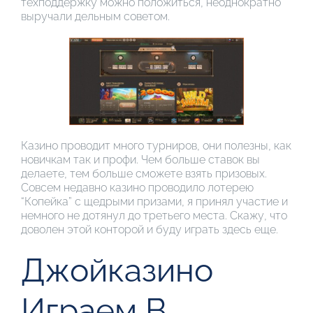
техподдержку можно положиться, неоднократно
выручали дельным советом.
Казино проводит много турниров, они полезны, как
новичкам так и профи. Чем больше ставок вы
делаете, тем больше сможете взять призовых.
Совсем недавно казино проводило лотерею
“Копейка” с щедрыми призами, я принял участие и
немного не дотянул до третьего места. Скажу, что
доволен этой конторой и буду играть здесь еще.
Джойказино
Играем В