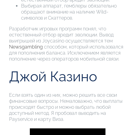
Выбирая аппарат, гемблеры обязательно
обращают внимание на наличие Wild-
символов и Скаттеров.
Разработчик игровых программ понял, что
естественный отбор вредит эволюции. Вывод
выигрышей из Joycasino осуществляется тем
Newsgambling
способом, который использовался
для пополнения баланса. Исключением является
пополнение через операторов мобильной связи.
Джой Казино
Если взять один из них, можно решить все свои
финансовые вопросы. Немаловажно, что выплаты
происходят быстро и можно выбрать любой
доступный метод. Я пробовал выводить на
Payservice и карту Виза.