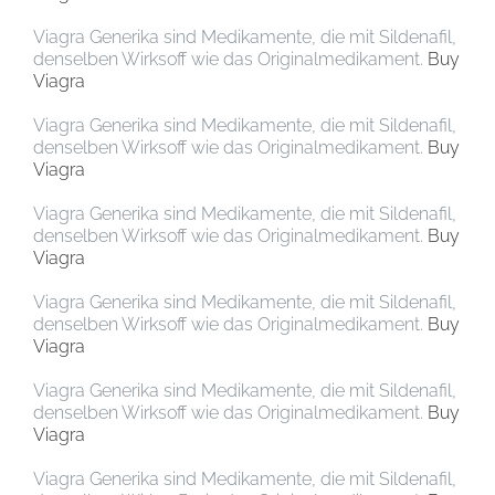
Viagra Generika sind Medikamente, die mit Sildenafil,
denselben Wirksoff wie das Originalmedikament.
Buy
Viagra
Viagra Generika sind Medikamente, die mit Sildenafil,
denselben Wirksoff wie das Originalmedikament.
Buy
Viagra
Viagra Generika sind Medikamente, die mit Sildenafil,
denselben Wirksoff wie das Originalmedikament.
Buy
Viagra
Viagra Generika sind Medikamente, die mit Sildenafil,
denselben Wirksoff wie das Originalmedikament.
Buy
Viagra
Viagra Generika sind Medikamente, die mit Sildenafil,
denselben Wirksoff wie das Originalmedikament.
Buy
Viagra
Viagra Generika sind Medikamente, die mit Sildenafil,