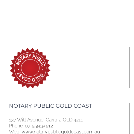
NOTARY PUBLIC GOLD COAST
137 Witt Avenue, Carrara QLD 4211
Phone:
07 55919 512
Web:
www.notarypublicgoldcoast.com.au