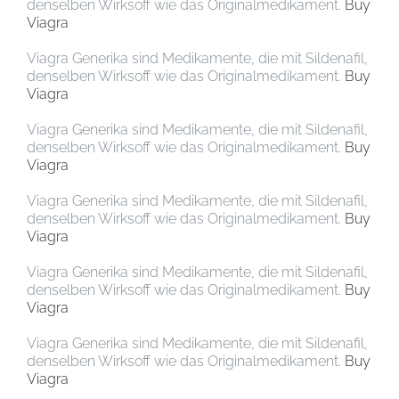
denselben Wirksoff wie das Originalmedikament.
Buy
Viagra
Viagra Generika sind Medikamente, die mit Sildenafil,
denselben Wirksoff wie das Originalmedikament.
Buy
Viagra
Viagra Generika sind Medikamente, die mit Sildenafil,
denselben Wirksoff wie das Originalmedikament.
Buy
Viagra
Viagra Generika sind Medikamente, die mit Sildenafil,
denselben Wirksoff wie das Originalmedikament.
Buy
Viagra
Viagra Generika sind Medikamente, die mit Sildenafil,
denselben Wirksoff wie das Originalmedikament.
Buy
Viagra
Viagra Generika sind Medikamente, die mit Sildenafil,
denselben Wirksoff wie das Originalmedikament.
Buy
Viagra