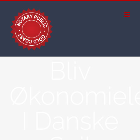
Skip
to
content
Bliv
Økonomiel
I Danske