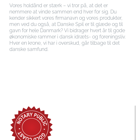
Vores holdånd er stærk – vi tror på, at det er
nemmere at vinde sammen end hver for sig. Du
kender sikkert vores firmanavn og vores produkter,
men ved du også, at Danske Spil er til glæde og til
gavn for hele Danmark? Vi bidrager hvert år til gode
økonomiske rammer i dansk idræts- og foreningsliv.
Hver en krone, vi har i overskud, går tilbage til det
danske samfund.