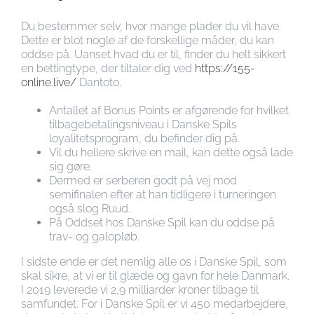
Du bestemmer selv, hvor mange plader du vil have.
Dette er blot nogle af de forskellige måder, du kan
oddse på. Uanset hvad du er til, finder du helt sikkert
en bettingtype, der tiltaler dig ved
https://155-
online.live/
Dantoto.
Antallet af Bonus Points er afgørende for hvilket
tilbagebetalingsniveau i Danske Spils
loyalitetsprogram, du befinder dig på.
Vil du hellere skrive en mail, kan dette også lade
sig gøre.
Dermed er serberen godt på vej mod
semifinalen efter at han tidligere i turneringen
også slog Ruud.
På Oddset hos Danske Spil kan du oddse på
trav- og galopløb.
I sidste ende er det nemlig alle os i Danske Spil, som
skal sikre, at vi er til glæde og gavn for hele Danmark.
I 2019 leverede vi 2,9 milliarder kroner tilbage til
samfundet. For i Danske Spil er vi 450 medarbejdere,