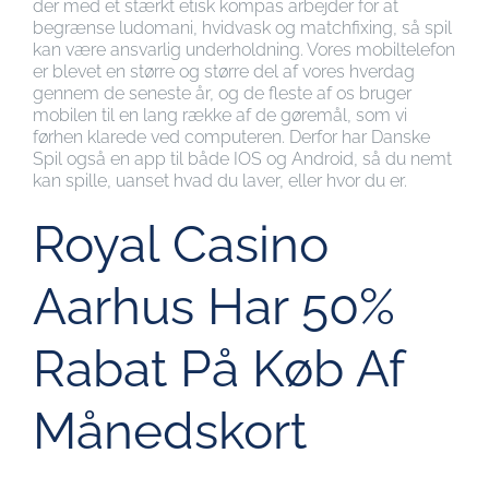
der med et stærkt etisk kompas arbejder for at
begrænse ludomani, hvidvask og matchfixing, så spil
kan være ansvarlig underholdning. Vores mobiltelefon
er blevet en større og større del af vores hverdag
gennem de seneste år, og de fleste af os bruger
mobilen til en lang række af de gøremål, som vi
førhen klarede ved computeren. Derfor har Danske
Spil også en app til både IOS og Android, så du nemt
kan spille, uanset hvad du laver, eller hvor du er.
Royal Casino
Aarhus Har 50%
Rabat På Køb Af
Månedskort