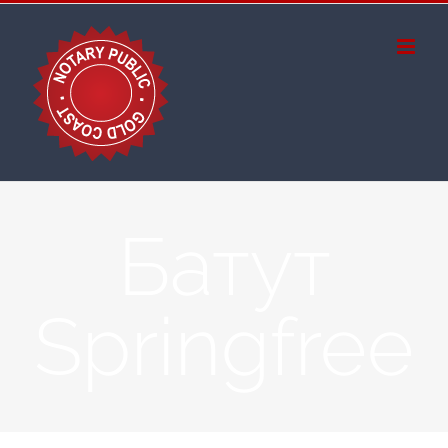
Skip
to
content
Батут
Springfree