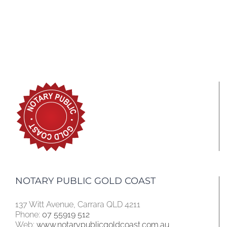
NOTARY PUBLIC GOLD COAST
137 Witt Avenue, Carrara QLD 4211
Phone:
07 55919 512
Web:
www.notarypublicgoldcoast.com.au