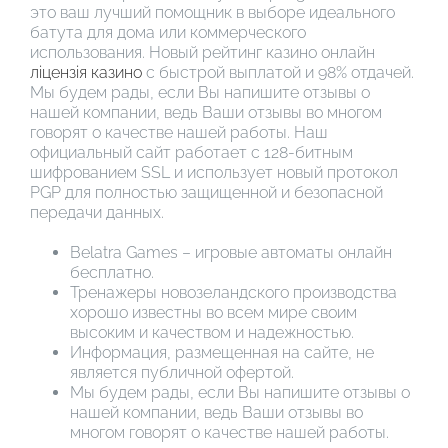
это ваш лучший помощник в выборе идеального
батута для дома или коммерческого
использования. Новый рейтинг казино онлайн
ліцензія казино
с быстрой выплатой и 98% отдачей.
Мы будем рады, если Вы напишите отзывы о
нашей компании, ведь Ваши отзывы во многом
говорят о качестве нашей работы. Наш
официальный сайт работает с 128-битным
шифрованием SSL и использует новый протокол
PGP для полностью защищенной и безопасной
передачи данных.
Belatra Games – игровые автоматы онлайн
бесплатно.
Тренажеры новозеландского производства
хорошо известны во всем мире своим
высоким и качеством и надежностью.
Информация, размещенная на сайте, не
является публичной офертой.
Мы будем рады, если Вы напишите отзывы о
нашей компании, ведь Ваши отзывы во
многом говорят о качестве нашей работы.