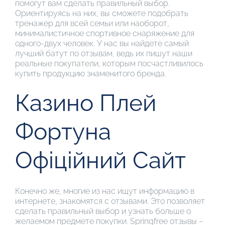
помогут вам сделать правильный выбор.
Ориентируясь на них, вы сможете подобрать
тренажер для всей семьи или наоборот,
минималистичное спортивное снаряжение для
одного-двух человек. У нас вы найдете самый
лучший батут по отзывам, ведь их пишут наши
реальные покупатели, которым посчастливилось
купить продукцию знаменитого бренда.
Казино Плей
Фортуна
Офіційний Сайт
Конечно же, многие из нас ищут информацию в
интернете, знакомятся с отзывами. Это позволяет
сделать правильный выбор и узнать больше о
желаемом предмете покупки. Springfree отзывы –