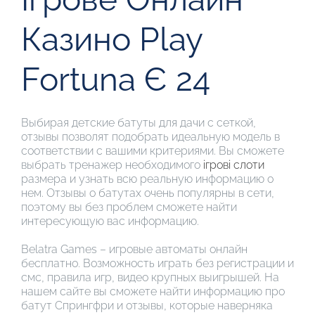
Казино Play
Fortuna Є 24
Выбирая детские батуты для дачи с сеткой,
отзывы позволят подобрать идеальную модель в
соответствии с вашими критериями. Вы сможете
выбрать тренажер необходимого
ігрові слоти
размера и узнать всю реальную информацию о
нем. Отзывы о батутах очень популярны в сети,
поэтому вы без проблем сможете найти
интересующую вас информацию.
Belatra Games – игровые автоматы онлайн
бесплатно. Возможность играть без регистрации и
смс, правила игр, видео крупных выигрышей. На
нашем сайте вы сможете найти информацию про
батут Спрингфри и отзывы, которые наверняка