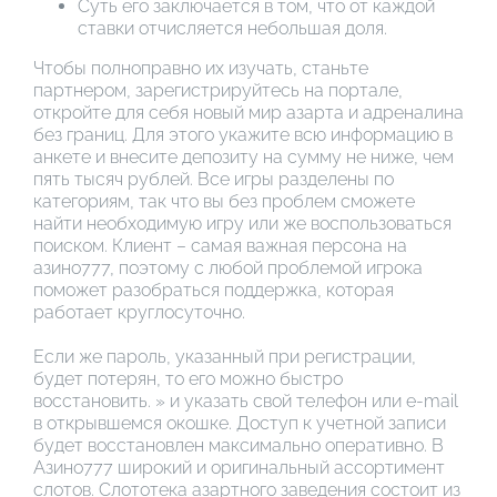
Суть его заключается в том, что от каждой
ставки отчисляется небольшая доля.
Чтобы полноправно их изучать, станьте
партнером, зарегистрируйтесь на портале,
откройте для себя новый мир азарта и адреналина
без границ. Для этого укажите всю информацию в
анкете и внесите депозиту на сумму не ниже, чем
пять тысяч рублей. Все игры разделены по
категориям, так что вы без проблем сможете
найти необходимую игру или же воспользоваться
поиском. Клиент – самая важная персона на
азино777, поэтому с любой проблемой игрока
поможет разобраться поддержка, которая
работает круглосуточно.
Если же пароль, указанный при регистрации,
будет потерян, то его можно быстро
восстановить. » и указать свой телефон или e-mail
в открывшемся окошке. Доступ к учетной записи
будет восстановлен максимально оперативно. В
Азино777 широкий и оригинальный ассортимент
слотов. Слототека азартного заведения состоит из