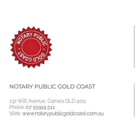
NOTARY PUBLIC GOLD COAST
137 Witt Avenue, Carrara QLD 4211
Phone:
07 55919 512
Web:
www.notarypublicgoldcoast.com.au