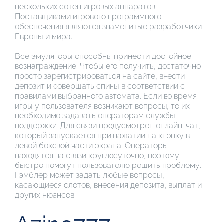
нескольких сотен игровых аппаратов.
Поставщиками игрового программного
обеспечения являются знаменитые разработчики
Европы и мира.
Все эмуляторы способны принести достойное
вознаграждение. Чтобы его получить, достаточно
просто зарегистрироваться на сайте, внести
депозит и совершать спины в соответствии с
правилами выбранного автомата. Если во время
игры у пользователя возникают вопросы, то их
необходимо задавать операторам службы
поддержки. Для связи предусмотрен онлайн-чат,
который запускается при нажатии на кнопку в
левой боковой части экрана. Операторы
находятся на связи круглосуточно, поэтому
быстро помогут пользователю решить проблему.
Гэмблер может задать любые вопросы,
касающиеся слотов, внесения депозита, выплат и
других нюансов.