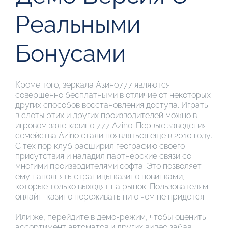
Реальными
Бонусами
Кроме того, зеркала Азино777 являются
совершенно бесплатными в отличие от некоторых
других способов восстановления доступа. Играть
в слоты этих и других производителей можно в
игровом зале казино 777 Azino. Первые заведения
семейства Azino стали появляться еще в 2010 году.
С тех пор клуб расширил географию своего
присутствия и наладил партнерские связи со
многими производителями софта. Это позволяет
ему наполнять страницы казино новинками,
которые только выходят на рынок. Пользователям
онлайн-казино переживать ни о чем не придется.
Или же, перейдите в демо-режим, чтобы оценить
ассортимент автоматов и других видео забав