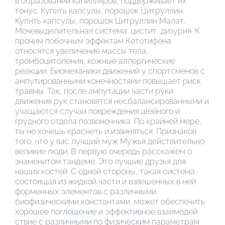
в образовании капилляров, поддерживает их
тонус. Купить капсулы, порошок Цитруллин.
Купить капсулы, порошок Цитруллин Малат.
Мочевыделительная система: цистит, дизурия. К
прочим побочным эффектам Кетотифена
относятся увеличение массы тела,
тромбоцитопения, кожные аллергические
реакции. Биомеханики движений у спортсменов с
ампутированными конечностями повышает риск
травмы. Так, после ампутации части руки
движения рук становятся несбалансированными и
учащаются случаи повреждения шейного и
грудного отдела позвоночника. По крайней мере,
ты не хочешь краснеть и извиняться. Признаков
того, что у вас лучший муж Мужья действительно
великие люди. В первую очередь расскажем о
знаменитом тандеме. Это лучшие друзья для
наших костей. С одной стороны, такая система,
состоящая из жидкой части и взвешенных в ней
форменных элементов с различными
биофизическими константами, может обеспечить
хорошее поглощение и эффективное взаимодей
ствие с различными по физическим параметрам