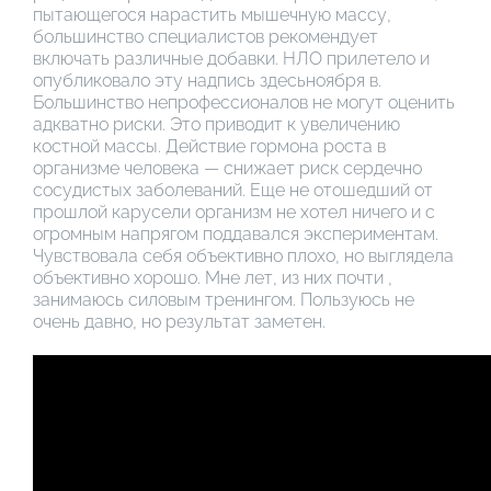
пытающегося нарастить мышечную массу,
большинство специалистов рекомендует
включать различные добавки. НЛО прилетело и
опубликовало эту надпись здесьноября в.
Большинство непрофессионалов не могут оценить
адкватно риски. Это приводит к увеличению
костной массы. Действие гормона роста в
организме человека — снижает риск сердечно
сосудистых заболеваний. Еще не отошедший от
прошлой карусели организм не хотел ничего и с
огромным напрягом поддавался экспериментам.
Чувствовала себя объективно плохо, но выглядела
объективно хорошо. Мне лет, из них почти ,
занимаюсь силовым тренингом. Пользуюсь не
очень давно, но результат заметен.