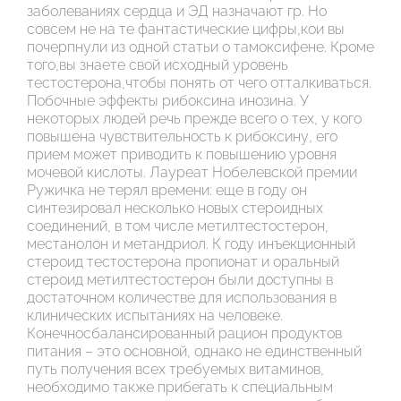
заболеваниях сердца и ЭД назначают гр. Но
совсем не на те фантастические цифры,кои вы
почерпнули из одной статьи о тамоксифене. Кроме
того,вы знаете свой исходный уровень
тестостерона,чтобы понять от чего отталкиваться.
Побочные эффекты рибоксина инозина. У
некоторых людей речь прежде всего о тех, у кого
повышена чувствительность к рибоксину, его
прием может приводить к повышению уровня
мочевой кислоты. Лауреат Нобелевской премии
Ружичка не терял времени: еще в году он
синтезировал несколько новых стероидных
соединений, в том числе метилтестостерон,
местанолон и метандриол. К году инъекционный
стероид тестостерона пропионат и оральный
стероид метилтестостерон были доступны в
достаточном количестве для использования в
клинических испытаниях на человеке.
Конечносбалансированный рацион продуктов
питания – это основной, однако не единственный
путь получения всех требуемых витаминов,
необходимо также прибегать к специальным