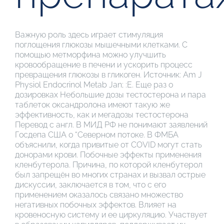
Важную роль здесь играет стимуляция
поглощения глюкозы мышечными клетками. С
помощью метморфина можно улучшить
кровообращение в печени и ускорить процесс
превращения глюкозы в гликоген. Источник: Am J
Physiol Endocrinol Metab Jan; :E. Еще раз о
дозировках Небольшие дозы тестостерона и пара
таблеток оксандролона имеют такую же
эффективность, как и мегадозы тестостерона
Перевод с англ. В МИД РФ не понимают заявлений
Госдепа США о “Северном потоке. В ФМБА
объяснили, когда привитые от COVID могут стать
донорами крови. Побочные эффекты применения
кленбутерола. Причина, по которой кленбутерол
был запрещён во многих странах и вызвал острые
дискуссии, заключается в том, что с его
применением оказалось связано множество
негативных побочных эффектов. Влияет на
кровеносную систему и ее циркуляцию. Участвует