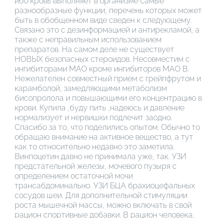
ибо кровь выполняет в организме самые
разнообразные функции, перечень которых может
быть в обобщенном виде сведен к следующему.
Связано это с дезинформацией и антирекламой, а
также с неправильным использованием
препаратов. На самом деле не существует
НОВЫХ безопасных стероидов. Несовместим с
ингибиторами МАО кроме ингибиторов МАО В.
Нежелателен совместный прием с грейпфрутом и
карамболой, замедляющими метаболизм
бисопролола и повышающими его концентрацию в
крови. Купила ,буду пить ,надеюсь и давление
нормализует и нервишки подлечит заодно.
Спасибо за то, что поделились опытом. Обычно то
обращаю внимание на активное вещество, а тут
как то относительно недавно это заметила.
Винпоцетин давно не принимала уже, так. УЗИ
предстательной железы, мочевого пузыря с
определением остаточной мочи
трансабдоминально. УЗИ БЦА брахиоцефальных
сосудов шеи. Для дополнительной стимуляции
роста мышечной массы, можно включать в свой
рацион спортивные добавки. В рацион человека,