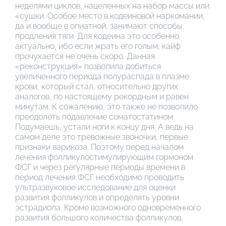
неделями циклов, нацеленных на набор массы или
«сушки. Особое место в кодеиновой наркомании,
да и вообще в опиатной, занимают способы
продления тяги. Для кодеина это особенно
актуально, ибо если жрать его голым, кайф
прочухается не очень скоро. Данная
«реконструкция» позволила добиться
увеличенного периода полураспада в плазме
крови, который стал, относительно других
аналогов, по настоящему рекордным и равен
минутам. К сожалению, это также не позволило
преодолеть подавление соматостатином.
Подумаешь, устали ноги к концу дня. А ведь на
самом деле это тревожные звоночки, первые
признаки варикоза. Поэтому перед началом
лечения фолликулостимулирующим гормоном
ФСГ и через регулярные периоды времени в
период лечения ФСГ необходимо проводить
ультразвуковое исследование для оценки
развития фолликулов и определять уровни
эстрадиола. Кроме возможного одновременного
развития большого количества фолликулов,