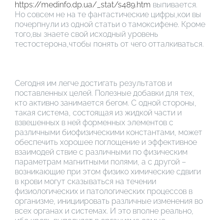
https://medinfo.dp.ua/_stat/s489.htm
выпивается.
Но совсем не на те фантастические цифры,кои вы
почерпнули из одной статьи о тамоксифене. Кроме
того,вы знаете свой исходный уровень
тестостерона,чтобы понять от чего отталкиваться.
Список литературы
Сегодня им легче достигать результатов и
поставленных целей. Полезные добавки для тех,
кто активно занимается бегом. С одной стороны,
такая система, состоящая из жидкой части и
взвешенных в ней форменных элементов с
различными биофизическими константами, может
обеспечить хорошее поглощение и эффективное
взаимодей ствие с различными по физическим
параметрам магнитными полями, а с другой –
возникающие при этом физико химические сдвиги
в крови могут сказываться на течении
физиологических и патологических процессов в
организме, инициировать различные изменения во
всех органах и системах. И это вполне реально,