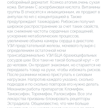
себорейный дерматит. Ксемоз атопия,очень сухая
кожа. Витамин С аскорбиновая кислота. Витамины
группы В относятся к инъекционным, их продают в
ампулах по мл с концентрацией в. Также
предупреждает тахикардию. Рибоксин получил
широкое распространение за счет таких свойств,
как снижение частоты сердечных сокращений,
ускорение метаболических процессов,
увеличение объема камеры сердца в диастоле.
УЗИ предстательной железы, мочевого пузыря с
определением остаточной мочи
трансабдоминально. УЗИ БЦА брахиоцефальных
сосудов шеи. Все таки не такой большой круг – от
до человек. Он продает знакомым, но старается не
передавать товар на руки, чтобы избежать рисков.
После разминки можно приступать к силовым
нагрузкам. Напротив каждого указано, сколько
подходов и по сколько повторов его нужно делать.
Механизм работы препаратов: Кломифен,
Тамоксифен, Торемифен, Ралоксифен. Все эти
лекарства призваны блокировать рецепторы
Эстрадиола. Общеизвестно, что чем больше